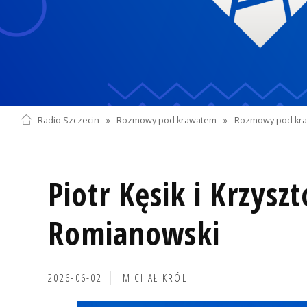
Radio Szczecin
»
Rozmowy pod krawatem
»
Rozmowy pod kra
Piotr Kęsik i Krzyszt
Romianowski
2026-06-02
MICHAŁ KRÓL