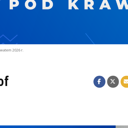
watem 2026 r.
of