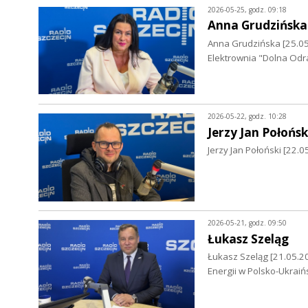
2026-05-25, godz. 09:18
Anna Grudzińska
Anna Grudzińska [25.0
Elektrownia "Dolna Odr
2026-05-22, godz. 10:28
Jerzy Jan Połońsk
Jerzy Jan Połoński [22.
2026-05-21, godz. 09:50
Łukasz Szeląg
Łukasz Szeląg [21.05.202
Energii w Polsko-Ukraiń