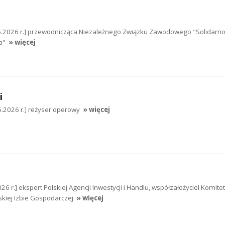
5.2026 r.] przewodnicząca Niezależnego Związku Zawodowego "Solidarno
a"
» więcej
i
05.2026 r.] reżyser operowy
» więcej
6 r.] ekspert Polskiej Agencji Inwestycji i Handlu, współzałożyciel Komitet
skiej Izbie Gospodarczej
» więcej