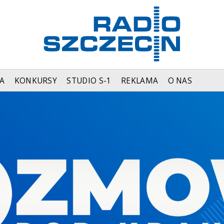
A
KONKURSY
STUDIO S-1
REKLAMA
O NAS