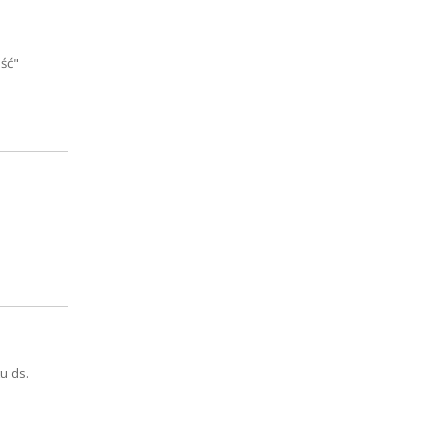
ść"
u ds.