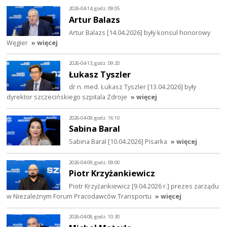
2026-04-14, godz. 09:05
Artur Balazs
Artur Balazs [14.04.2026] były konsul honorowy
Węgier
» więcej
2026-04-13, godz. 09:20
Łukasz Tyszler
dr n. med. Łukasz Tyszler [13.04.2026] były
dyrektor szczecińskiego szpitala Zdroje
» więcej
2026-04-09, godz. 16:10
Sabina Baral
Sabina Baral [10.04.2026] Pisarka
» więcej
2026-04-09, godz. 09:00
Piotr Krzyżankiewicz
Piotr Krzyżankiewicz [9.04.2026 r.] prezes zarządu
w Niezależnym Forum Pracodawców Transportu
» więcej
2026-04-08, godz. 10:30