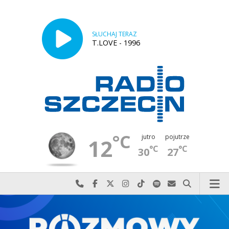
SŁUCHAJ TERAZ
T.LOVE - 1996
°C
jutro
pojutrze
12
°C
°C
30
27
Najlepiej po prostu do nas zadzwoń
Odwiedź nas na Facebook-u
Odwiedź nas na X
Odwiedź nas na Instagram-ie
Odwiedź nas na TikTok-u
Szukaj nas na Spotify
Wyślij do nas w
Szukaj