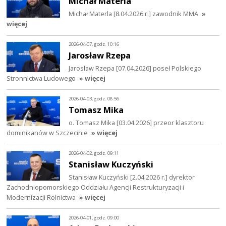
Michał Materla
Michał Materla [8.04.2026 r.] zawodnik MMA
»
więcej
2026-04-07, godz. 10:16
Jarosław Rzepa
Jarosław Rzepa [07.04.2026] poseł Polskiego
Stronnictwa Ludowego
» więcej
2026-04-03, godz. 08:56
Tomasz Mika
o. Tomasz Mika [03.04.2026] przeor klasztoru
dominikanów w Szczecinie
» więcej
2026-04-02, godz. 09:11
Stanisław Kuczyński
Stanisław Kuczyński [2.04.2026 r.] dyrektor
Zachodniopomorskiego Oddziału Agencji Restrukturyzacji i
Modernizacji Rolnictwa
» więcej
2026-04-01, godz. 09:00