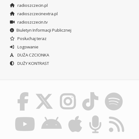
radioszczecin.pl
radioszczecinextra.pl
radioszczecin.tv
Biuletyn Informacji Publicznej
Posłuchaj teraz
Logowanie
DUŻA CZCIONKA
DUŻY KONTRAST