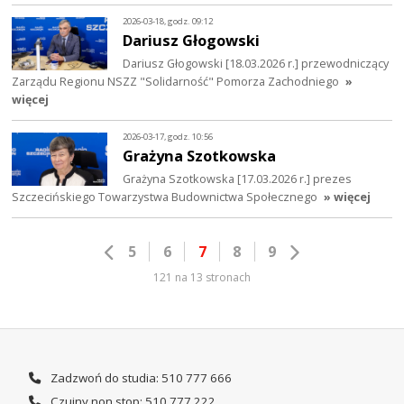
2026-03-18, godz. 09:12
Dariusz Głogowski
Dariusz Głogowski [18.03.2026 r.] przewodniczący
Zarządu Regionu NSZZ "Solidarność" Pomorza Zachodniego
»
więcej
2026-03-17, godz. 10:56
Grażyna Szotkowska
Grażyna Szotkowska [17.03.2026 r.] prezes
Szczecińskiego Towarzystwa Budownictwa Społecznego
» więcej
5
6
7
8
9
121 na 13 stronach
Zadzwoń do studia: 510 777 666
Czujny non stop: 510 777 222