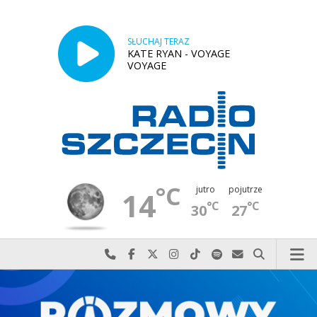
SŁUCHAJ TERAZ
KATE RYAN - VOYAGE
VOYAGE
°C
jutro
pojutrze
14
°C
°C
30
27
Najlepiej po prostu do nas zadzwoń
Odwiedź nas na Facebook-u
Odwiedź nas na X
Odwiedź nas na Instagram-ie
Odwiedź nas na TikTok-u
Szukaj nas na Spotify
Wyślij do nas w
Szukaj