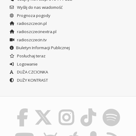
Wyślij do nas wiadomość
Prognoza pogody
radioszczecin.pl
radioszczecinextra.pl
radioszczecin.tv
Biuletyn Informacji Publicznej
Posłuchaj teraz
Logowanie
DUŻA CZCIONKA
DUŻY KONTRAST