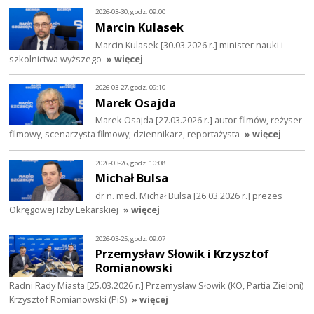
2026-03-30, godz. 09:00
Marcin Kulasek
Marcin Kulasek [30.03.2026 r.] minister nauki i
szkolnictwa wyższego
» więcej
2026-03-27, godz. 09:10
Marek Osajda
Marek Osajda [27.03.2026 r.] autor filmów, reżyser
filmowy, scenarzysta filmowy, dziennikarz, reportażysta
» więcej
2026-03-26, godz. 10:08
Michał Bulsa
dr n. med. Michał Bulsa [26.03.2026 r.] prezes
Okręgowej Izby Lekarskiej
» więcej
2026-03-25, godz. 09:07
Przemysław Słowik i Krzysztof
Romianowski
Radni Rady Miasta [25.03.2026 r.] Przemysław Słowik (KO, Partia Zieloni)
Krzysztof Romianowski (PiS)
» więcej