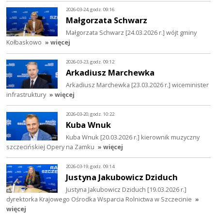
2026-03-24, godz. 09:16
Małgorzata Schwarz
Małgorzata Schwarz [24.03.2026 r.] wójt gminy
Kołbaskowo
» więcej
2026-03-23, godz. 09:12
Arkadiusz Marchewka
Arkadiusz Marchewka [23.03.2026 r.] wiceminister
infrastruktury
» więcej
2026-03-20, godz. 10:22
Kuba Wnuk
Kuba Wnuk [20.03.2026 r.] kierownik muzyczny
szczecińskiej Opery na Zamku
» więcej
2026-03-19, godz. 09:14
Justyna Jakubowicz Dziduch
Justyna Jakubowicz Dziduch [19.03.2026 r.]
dyrektorka Krajowego Ośrodka Wsparcia Rolnictwa w Szczecinie
»
więcej