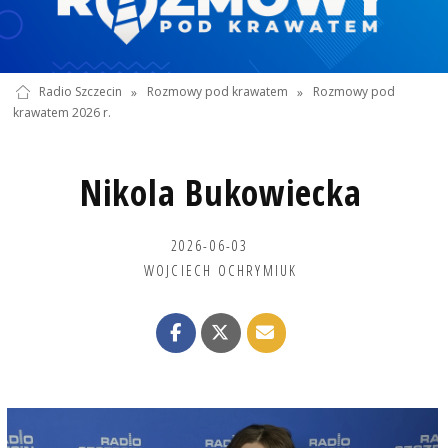
Radio Szczecin
»
Rozmowy pod krawatem
»
Rozmowy pod
krawatem 2026 r.
Nikola Bukowiecka
2026-06-03
WOJCIECH OCHRYMIUK