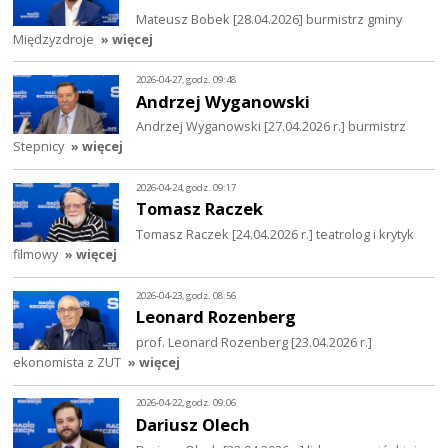
Mateusz Bobek [28.04.2026] burmistrz gminy
Międzyzdroje
» więcej
2026-04-27, godz. 09:48
Andrzej Wyganowski
Andrzej Wyganowski [27.04.2026 r.] burmistrz
Stepnicy
» więcej
2026-04-24, godz. 09:17
Tomasz Raczek
Tomasz Raczek [24.04.2026 r.] teatrolog i krytyk
filmowy
» więcej
2026-04-23, godz. 08:56
Leonard Rozenberg
prof. Leonard Rozenberg [23.04.2026 r.]
ekonomista z ZUT
» więcej
2026-04-22, godz. 09:06
Dariusz Olech