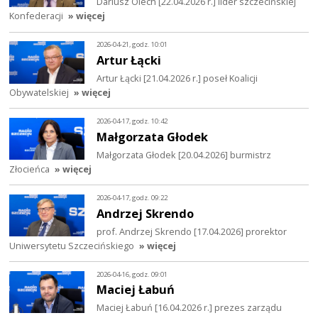
Dariusz Olech [22.04.2026 r.] lider szczecińskiej
Konfederacji
» więcej
2026-04-21, godz. 10:01
Artur Łącki
Artur Łącki [21.04.2026 r.] poseł Koalicji
Obywatelskiej
» więcej
2026-04-17, godz. 10:42
Małgorzata Głodek
Małgorzata Głodek [20.04.2026] burmistrz
Złocieńca
» więcej
2026-04-17, godz. 09:22
Andrzej Skrendo
prof. Andrzej Skrendo [17.04.2026] prorektor
Uniwersytetu Szczecińskiego
» więcej
2026-04-16, godz. 09:01
Maciej Łabuń
Maciej Łabuń [16.04.2026 r.] prezes zarządu