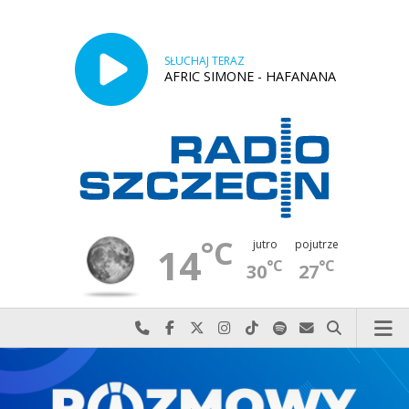
SŁUCHAJ TERAZ
AFRIC SIMONE - HAFANANA
°C
jutro
pojutrze
14
°C
°C
30
27
Najlepiej po prostu do nas zadzwoń
Odwiedź nas na Facebook-u
Odwiedź nas na X
Odwiedź nas na Instagram-ie
Odwiedź nas na TikTok-u
Szukaj nas na Spotify
Wyślij do nas w
Szukaj