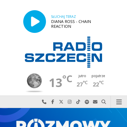
SŁUCHAJ TERAZ
DIANA ROSS - CHAIN
REACTION
°C
jutro
pojutrze
13
°C
°C
27
22
Najlepiej po prostu do nas zadzwoń
Odwiedź nas na Facebook-u
Odwiedź nas na X
Odwiedź nas na Instagram-ie
Odwiedź nas na TikTok-u
Szukaj nas na Spotify
Wyślij do nas w
Szukaj