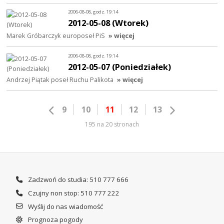
2006-08-08, godz. 19:14
2012-05-08 (Wtorek)
Marek Gróbarczyk europoseł PiS
» więcej
2006-08-08, godz. 19:14
2012-05-07 (Poniedziałek)
Andrzej Piątak poseł Ruchu Palikota
» więcej
9
10
11
12
13
195 na 20 stronach
Zadzwoń do studia: 510 777 666
Czujny non stop: 510 777 222
Wyślij do nas wiadomość
Prognoza pogody