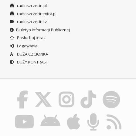
radioszczecin.pl
radioszczecinextra.pl
radioszczecin.tv
Biuletyn Informacji Publicznej
Posłuchaj teraz
Logowanie
DUŻA CZCIONKA
DUŻY KONTRAST