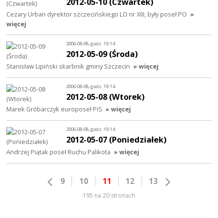
2012-05-10 (Czwartek)
Cezary Urban dyrektor szczecińskiego LO nr XIII, były poseł PO
»
więcej
2006-08-08, godz. 19:14
2012-05-09 (Środa)
Stanisław Lipiński skarbnik gminy Szczecin
» więcej
2006-08-08, godz. 19:14
2012-05-08 (Wtorek)
Marek Gróbarczyk europoseł PiS
» więcej
2006-08-08, godz. 19:14
2012-05-07 (Poniedziałek)
Andrzej Piątak poseł Ruchu Palikota
» więcej
9
10
11
12
13
195 na 20 stronach