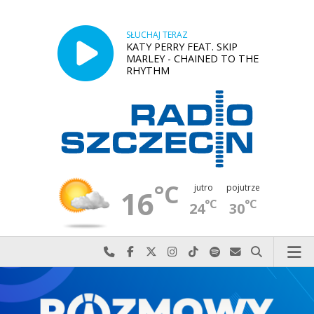
SŁUCHAJ TERAZ
KATY PERRY FEAT. SKIP
MARLEY - CHAINED TO THE
RHYTHM
°C
jutro
pojutrze
16
°C
°C
24
30
Najlepiej po prostu do nas zadzwoń
Odwiedź nas na Facebook-u
Odwiedź nas na X
Odwiedź nas na Instagram-ie
Odwiedź nas na TikTok-u
Szukaj nas na Spotify
Wyślij do nas w
Szukaj