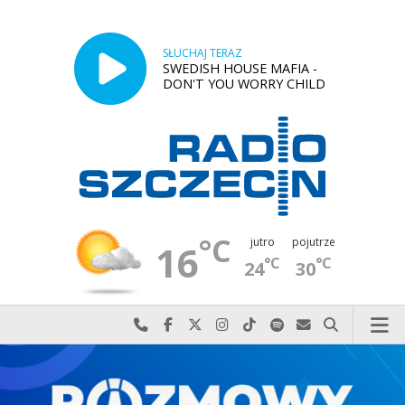
SŁUCHAJ TERAZ
SWEDISH HOUSE MAFIA -
DON'T YOU WORRY CHILD
°C
jutro
pojutrze
16
°C
°C
24
30
Najlepiej po prostu do nas zadzwoń
Odwiedź nas na Facebook-u
Odwiedź nas na X
Odwiedź nas na Instagram-ie
Odwiedź nas na TikTok-u
Szukaj nas na Spotify
Wyślij do nas w
Szukaj