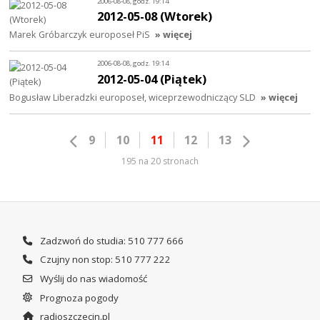
2006-08-08, godz. 19:14
2012-05-08 (Wtorek)
Marek Gróbarczyk europoseł PiS
» więcej
2006-08-08, godz. 19:14
2012-05-04 (Piątek)
Bogusław Liberadzki europoseł, wiceprzewodniczący SLD
» więcej
9
10
11
12
13
195 na 20 stronach
Zadzwoń do studia: 510 777 666
Czujny non stop: 510 777 222
Wyślij do nas wiadomość
Prognoza pogody
radioszczecin.pl