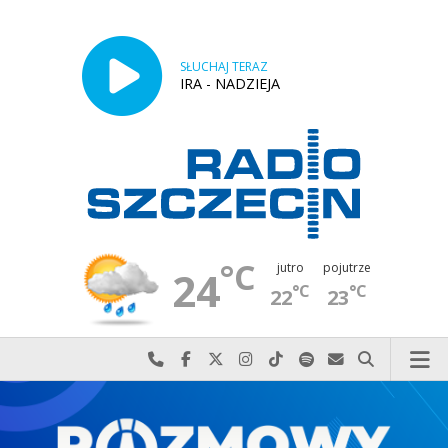
SŁUCHAJ TERAZ
IRA - NADZIEJA
°C
jutro
pojutrze
24
°C
°C
22
23
Najlepiej po prostu do nas zadzwoń
Odwiedź nas na Facebook-u
Odwiedź nas na X
Odwiedź nas na Instagram-ie
Odwiedź nas na TikTok-u
Szukaj nas na Spotify
Wyślij do nas w
Szukaj