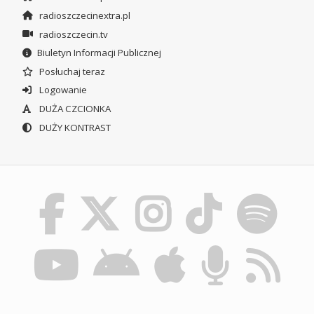
radioszczecinextra.pl
radioszczecin.tv
Biuletyn Informacji Publicznej
Posłuchaj teraz
Logowanie
DUŻA CZCIONKA
DUŻY KONTRAST