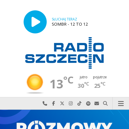
SŁUCHAJ TERAZ
SOMBR - 12 TO 12
°C
jutro
pojutrze
13
°C
°C
30
25
Najlepiej po prostu do nas zadzwoń
Odwiedź nas na Facebook-u
Odwiedź nas na X
Odwiedź nas na Instagram-ie
Odwiedź nas na TikTok-u
Szukaj nas na Spotify
Wyślij do nas w
Szukaj