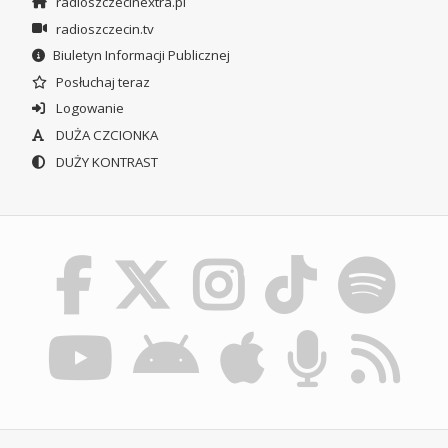
radioszczecinextra.pl
radioszczecin.tv
Biuletyn Informacji Publicznej
Posłuchaj teraz
Logowanie
DUŻA CZCIONKA
DUŻY KONTRAST