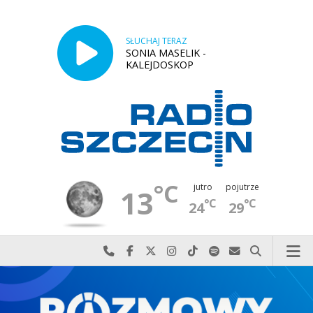
SŁUCHAJ TERAZ
SONIA MASELIK -
KALEJDOSKOP
°C
jutro
pojutrze
13
°C
°C
24
29
Najlepiej po prostu do nas zadzwoń
Odwiedź nas na Facebook-u
Odwiedź nas na X
Odwiedź nas na Instagram-ie
Odwiedź nas na TikTok-u
Szukaj nas na Spotify
Wyślij do nas w
Szukaj