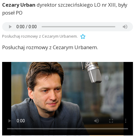
Cezary Urban
dyrektor szczecińskiego LO nr XIII, były
poseł PO
Posłuchaj rozmowy z Cezarym Urbanem.
Posłuchaj rozmowy z Cezarym Urbanem.