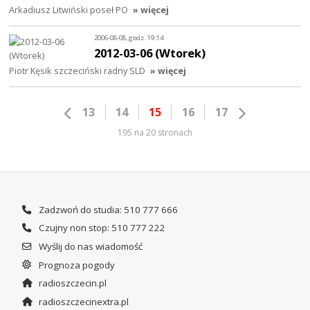
Arkadiusz Litwiński poseł PO
» więcej
2006-08-08, godz. 19:14
2012-03-06 (Wtorek)
Piotr Kęsik szczeciński radny SLD
» więcej
13
14
15
16
17
195 na 20 stronach
Zadzwoń do studia: 510 777 666
Czujny non stop: 510 777 222
Wyślij do nas wiadomość
Prognoza pogody
radioszczecin.pl
radioszczecinextra.pl