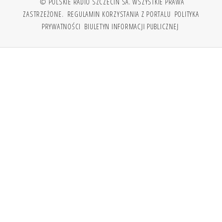
© POLSKIE RADIO SZCZECIN SA. WSZYSTKIE PRAWA
ZASTRZEŻONE.
REGULAMIN KORZYSTANIA Z PORTALU
POLITYKA
PRYWATNOŚCI
BIULETYN INFORMACJI PUBLICZNEJ