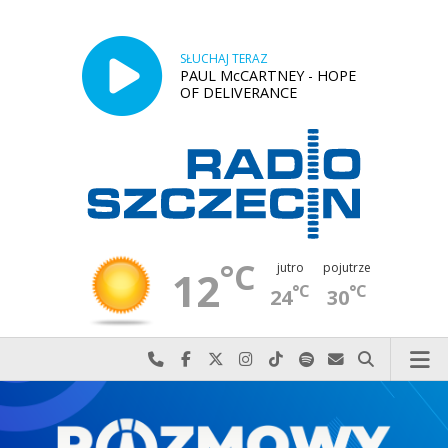
SŁUCHAJ TERAZ
PAUL McCARTNEY - HOPE
OF DELIVERANCE
°C
jutro
pojutrze
12
°C
°C
24
30
Najlepiej po prostu do nas zadzwoń
Odwiedź nas na Facebook-u
Odwiedź nas na X
Odwiedź nas na Instagram-ie
Odwiedź nas na TikTok-u
Szukaj nas na Spotify
Wyślij do nas w
Szukaj