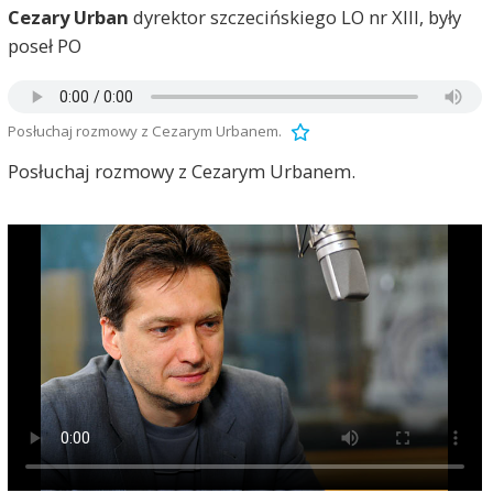
Cezary Urban
dyrektor szczecińskiego LO nr XIII, były
poseł PO
Posłuchaj rozmowy z Cezarym Urbanem.
Posłuchaj rozmowy z Cezarym Urbanem.