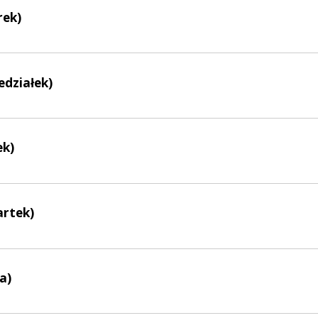
rek)
edziałek)
ek)
artek)
a)