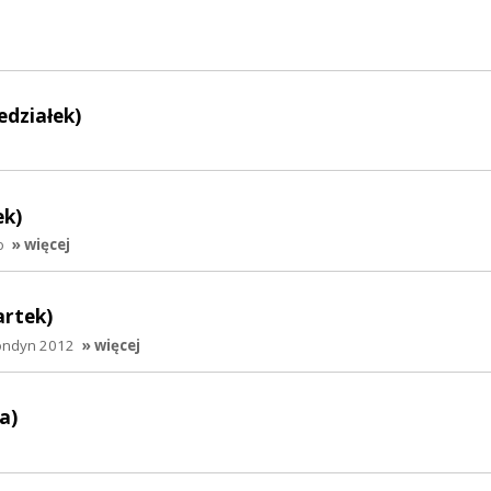
edziałek)
ek)
o
» więcej
artek)
Londyn 2012
» więcej
a)