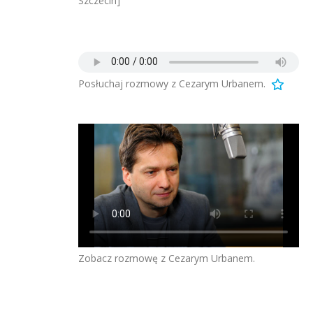
Szczecin]
Posłuchaj rozmowy z Cezarym Urbanem.
Zobacz rozmowę z Cezarym Urbanem.