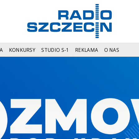
A
KONKURSY
STUDIO S-1
REKLAMA
O NAS