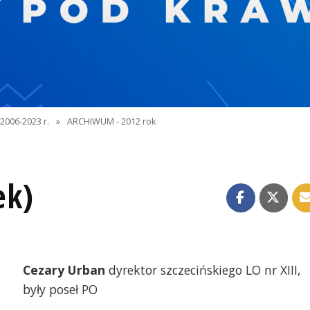
2006-2023 r.
»
ARCHIWUM - 2012 rok
ek)
Cezary Urban
dyrektor szczecińskiego LO nr XIII,
były poseł PO