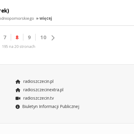
rek)
hodniopomorskiego
» więcej
7
8
9
10
195 na 20 stronach
radioszczecin.pl
radioszczecinextra.pl
radioszczecin.tv
Biuletyn Informacji Publicznej