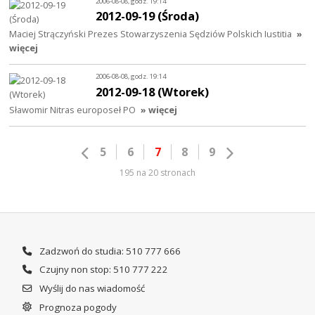
2006-08-08, godz. 19:14
2012-09-19 (Środa)
Maciej Strączyński Prezes Stowarzyszenia Sędziów Polskich Iustitia
»
więcej
2006-08-08, godz. 19:14
2012-09-18 (Wtorek)
Sławomir Nitras europoseł PO
» więcej
5
6
7
8
9
195 na 20 stronach
Zadzwoń do studia: 510 777 666
Czujny non stop: 510 777 222
Wyślij do nas wiadomość
Prognoza pogody