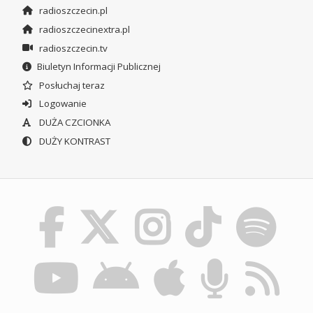
radioszczecin.pl
radioszczecinextra.pl
radioszczecin.tv
Biuletyn Informacji Publicznej
Posłuchaj teraz
Logowanie
DUŻA CZCIONKA
DUŻY KONTRAST