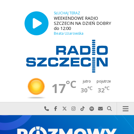
SŁUCHAJ TERAZ
WEEKENDOWE RADIO
SZCZECIN NA DZIEŃ DOBRY
do 12:00
Beata Użarowska
°C
jutro
pojutrze
17
°C
°C
30
32
Najlepiej po prostu do nas zadzwoń
Odwiedź nas na Facebook-u
Odwiedź nas na X
Odwiedź nas na Instagram-ie
Odwiedź nas na TikTok-u
Szukaj nas na Spotify
Wyślij do nas w
Szukaj