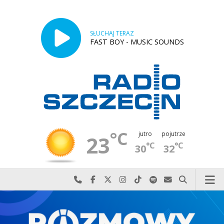
SŁUCHAJ TERAZ
FAST BOY - MUSIC SOUNDS
°C
jutro
pojutrze
23
°C
°C
30
32
Najlepiej po prostu do nas zadzwoń
Odwiedź nas na Facebook-u
Odwiedź nas na X
Odwiedź nas na Instagram-ie
Odwiedź nas na TikTok-u
Szukaj nas na Spotify
Wyślij do nas w
Szukaj