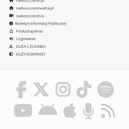
radioszczecin.pl
radioszczecinextra.pl
radioszczecin.tv
Biuletyn Informacji Publicznej
Posłuchaj teraz
Logowanie
DUŻA CZCIONKA
DUŻY KONTRAST