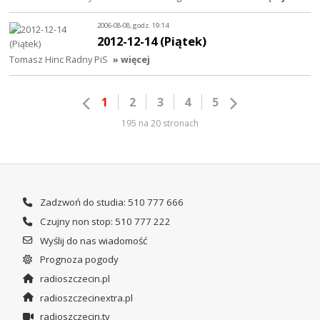
2006-08-08, godz. 19:14
2012-12-14 (Piątek)
Tomasz Hinc Radny PiS
» więcej
1
2
3
4
5
195 na 20 stronach
Zadzwoń do studia: 510 777 666
Czujny non stop: 510 777 222
Wyślij do nas wiadomość
Prognoza pogody
radioszczecin.pl
radioszczecinextra.pl
radioszczecin.tv