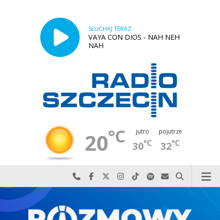
SŁUCHAJ TERAZ
VAYA CON DIOS - NAH NEH
NAH
°C
jutro
pojutrze
20
°C
°C
30
32
Najlepiej po prostu do nas zadzwoń
Odwiedź nas na Facebook-u
Odwiedź nas na X
Odwiedź nas na Instagram-ie
Odwiedź nas na TikTok-u
Szukaj nas na Spotify
Wyślij do nas w
Szukaj