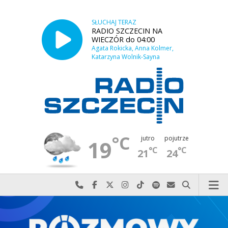
SŁUCHAJ TERAZ
RADIO SZCZECIN NA
WIECZÓR do 04:00
Agata Rokicka, Anna Kolmer,
Katarzyna Wolnik-Sayna
°C
jutro
pojutrze
19
°C
°C
21
24
Najlepiej po prostu do nas zadzwoń
Odwiedź nas na Facebook-u
Odwiedź nas na X
Odwiedź nas na Instagram-ie
Odwiedź nas na TikTok-u
Szukaj nas na Spotify
Wyślij do nas w
Szukaj