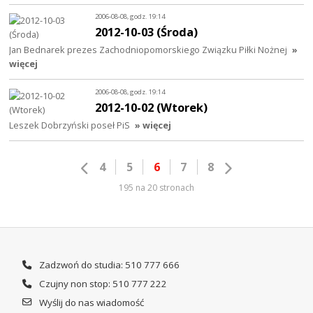
2006-08-08, godz. 19:14
2012-10-03 (Środa)
Jan Bednarek prezes Zachodniopomorskiego Związku Piłki Nożnej
»
więcej
2006-08-08, godz. 19:14
2012-10-02 (Wtorek)
Leszek Dobrzyński poseł PiS
» więcej
4
5
6
7
8
195 na 20 stronach
Zadzwoń do studia: 510 777 666
Czujny non stop: 510 777 222
Wyślij do nas wiadomość