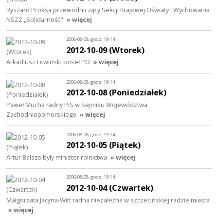
Ryszard Proksa przewodniczący Sekcji Krajowej Oświaty i Wychowania
NSZZ „Solidarność"
» więcej
2006-08-08, godz. 19:14
2012-10-09 (Wtorek)
Arkadiusz Litwiński poseł PO
» więcej
2006-08-08, godz. 19:14
2012-10-08 (Poniedziałek)
Paweł Mucha radny PiS w Sejmiku Województwa
Zachodniopomorskiego
» więcej
2006-08-08, godz. 19:14
2012-10-05 (Piątek)
Artur Balazs były minister rolnictwa
» więcej
2006-08-08, godz. 19:14
2012-10-04 (Czwartek)
Małgorzata Jacyna-Witt radna niezależna w szczecińskiej radzie miasta
» więcej