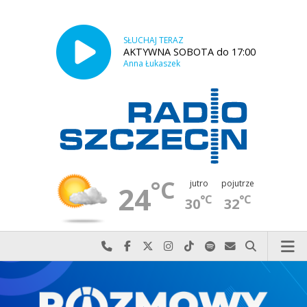
SŁUCHAJ TERAZ
AKTYWNA SOBOTA do 17:00
Anna Łukaszek
°C
jutro
pojutrze
24
°C
°C
30
32
Najlepiej po prostu do nas zadzwoń
Odwiedź nas na Facebook-u
Odwiedź nas na X
Odwiedź nas na Instagram-ie
Odwiedź nas na TikTok-u
Szukaj nas na Spotify
Wyślij do nas w
Szukaj