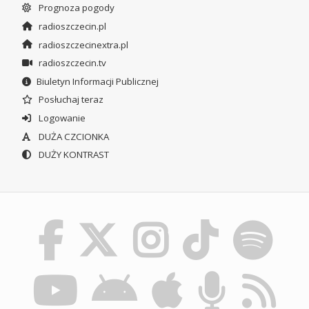
Prognoza pogody
radioszczecin.pl
radioszczecinextra.pl
radioszczecin.tv
Biuletyn Informacji Publicznej
Posłuchaj teraz
Logowanie
DUŻA CZCIONKA
DUŻY KONTRAST