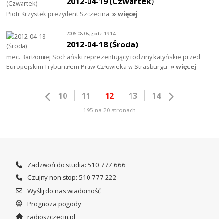
2012-04-19 (Czwartek)
Piotr Krzystek prezydent Szczecina
» więcej
2006-08-08, godz. 19:14
2012-04-18 (Środa)
mec. Bartłomiej Sochański reprezentujący rodziny katyńskie przed
Europejskim Trybunałem Praw Człowieka w Strasburgu
» więcej
10
11
12
13
14
195 na 20 stronach
Zadzwoń do studia: 510 777 666
Czujny non stop: 510 777 222
Wyślij do nas wiadomość
Prognoza pogody
radioszczecin.pl