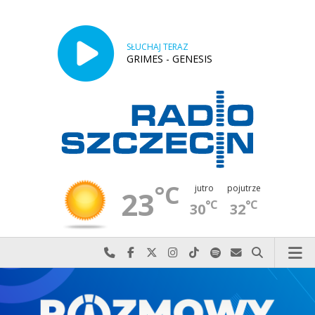
SŁUCHAJ TERAZ
GRIMES - GENESIS
°C
jutro
pojutrze
23
°C
°C
30
32
Najlepiej po prostu do nas zadzwoń
Odwiedź nas na Facebook-u
Odwiedź nas na X
Odwiedź nas na Instagram-ie
Odwiedź nas na TikTok-u
Szukaj nas na Spotify
Wyślij do nas w
Szukaj