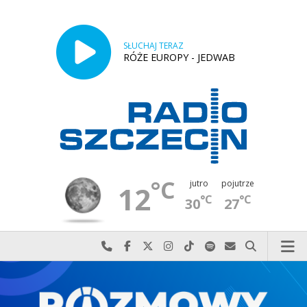
SŁUCHAJ TERAZ
RÓŻE EUROPY - JEDWAB
°C
jutro
pojutrze
12
°C
°C
30
27
Najlepiej po prostu do nas zadzwoń
Odwiedź nas na Facebook-u
Odwiedź nas na X
Odwiedź nas na Instagram-ie
Odwiedź nas na TikTok-u
Szukaj nas na Spotify
Wyślij do nas w
Szukaj