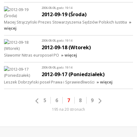
2006-08-08, godz. 19:14
2012-09-19 (Środa)
Maciej Strączyński Prezes Stowarzyszenia Sędziów Polskich Iustitia
»
więcej
2006-08-08, godz. 19:14
2012-09-18 (Wtorek)
Sławomir Nitras europoseł PO
» więcej
2006-08-08, godz. 19:14
2012-09-17 (Poniedziałek)
Leszek Dobrzyński poseł Prawa i Sprawiedliwości
» więcej
5
6
7
8
9
195 na 20 stronach