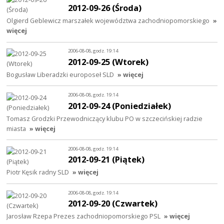
2012-09-26 (Środa)
Olgierd Geblewicz marszałek województwa zachodniopomorskiego
»
więcej
2006-08-08, godz. 19:14
2012-09-25 (Wtorek)
Bogusław Liberadzki europoseł SLD
» więcej
2006-08-08, godz. 19:14
2012-09-24 (Poniedziałek)
Tomasz Grodzki Przewodniczący klubu PO w szczecińskiej radzie
miasta
» więcej
2006-08-08, godz. 19:14
2012-09-21 (Piątek)
Piotr Kęsik radny SLD
» więcej
2006-08-08, godz. 19:14
2012-09-20 (Czwartek)
Jarosław Rzepa Prezes zachodniopomorskiego PSL
» więcej