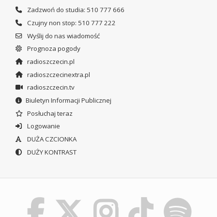
Zadzwoń do studia: 510 777 666
Czujny non stop: 510 777 222
Wyślij do nas wiadomość
Prognoza pogody
radioszczecin.pl
radioszczecinextra.pl
radioszczecin.tv
Biuletyn Informacji Publicznej
Posłuchaj teraz
Logowanie
DUŻA CZCIONKA
DUŻY KONTRAST