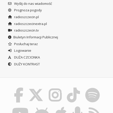
Wyślij do nas wiadomość
Prognoza pogody
radioszczecin.pl
radioszczecinextra.pl
radioszczecin.tv
Biuletyn Informacji Publicznej
Posłuchaj teraz
Logowanie
DUŻA CZCIONKA
DUŻY KONTRAST