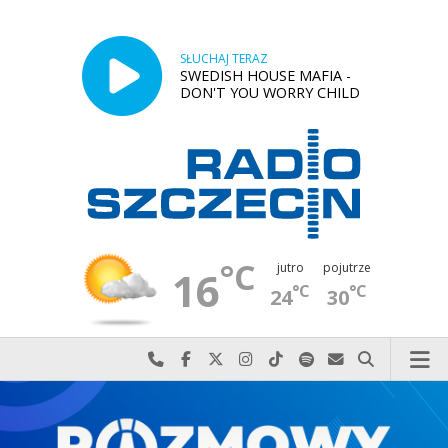
SŁUCHAJ TERAZ
SWEDISH HOUSE MAFIA -
DON'T YOU WORRY CHILD
°C
jutro
pojutrze
16
°C
°C
24
30
Najlepiej po prostu do nas zadzwoń
Odwiedź nas na Facebook-u
Odwiedź nas na X
Odwiedź nas na Instagram-ie
Odwiedź nas na TikTok-u
Szukaj nas na Spotify
Wyślij do nas w
Szukaj