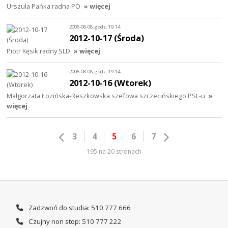
Urszula Pańka radna PO
» więcej
2006-08-08, godz. 19:14
2012-10-17 (Środa)
Piotr Kęsik radny SLD
» więcej
2006-08-08, godz. 19:14
2012-10-16 (Wtorek)
Małgorzata Łozińska-Reszkowska szefowa szczecińskiego PSL-u
»
więcej
3
4
5
6
7
195 na 20 stronach
Zadzwoń do studia: 510 777 666
Czujny non stop: 510 777 222