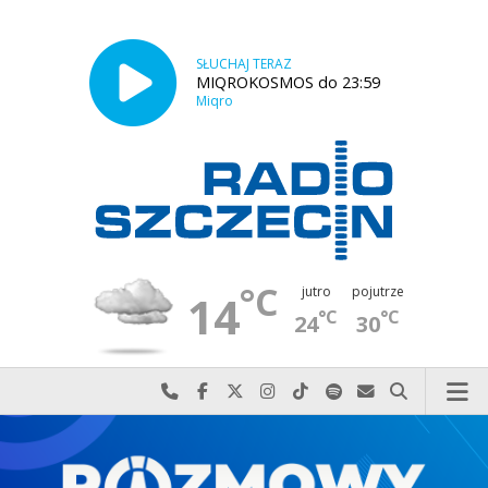
SŁUCHAJ TERAZ
MIQROKOSMOS do 23:59
Miqro
°C
jutro
pojutrze
14
°C
°C
24
30
Najlepiej po prostu do nas zadzwoń
Odwiedź nas na Facebook-u
Odwiedź nas na X
Odwiedź nas na Instagram-ie
Odwiedź nas na TikTok-u
Szukaj nas na Spotify
Wyślij do nas w
Szukaj