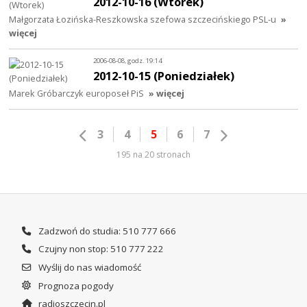
2012-10-16 (Wtorek)
Małgorzata Łozińska-Reszkowska szefowa szczecińskiego PSL-u
»
więcej
2006-08-08, godz. 19:14
2012-10-15 (Poniedziałek)
Marek Gróbarczyk europoseł PiS
» więcej
3
4
5
6
7
195 na 20 stronach
Zadzwoń do studia: 510 777 666
Czujny non stop: 510 777 222
Wyślij do nas wiadomość
Prognoza pogody
radioszczecin.pl