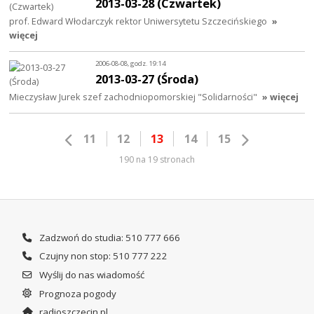
2013-03-28 (Czwartek)
prof. Edward Włodarczyk rektor Uniwersytetu Szczecińskiego
»
więcej
2006-08-08, godz. 19:14
2013-03-27 (Środa)
Mieczysław Jurek szef zachodniopomorskiej "Solidarności"
» więcej
11
12
13
14
15
190 na 19 stronach
Zadzwoń do studia: 510 777 666
Czujny non stop: 510 777 222
Wyślij do nas wiadomość
Prognoza pogody
radioszczecin.pl