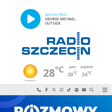
SŁUCHAJ TERAZ
GEORGE MICHAEL -
OUTSIDE
°C
jutro
pojutrze
28
°C
°C
20
24
Najlepiej po prostu do nas zadzwoń
Odwiedź nas na Facebook-u
Odwiedź nas na X
Odwiedź nas na Instagram-ie
Odwiedź nas na TikTok-u
Szukaj nas na Spotify
Wyślij do nas w
Szukaj