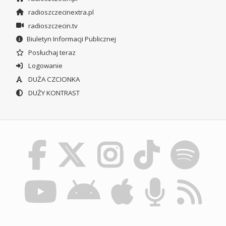
radioszczecinextra.pl
radioszczecin.tv
Biuletyn Informacji Publicznej
Posłuchaj teraz
Logowanie
DUŻA CZCIONKA
DUŻY KONTRAST