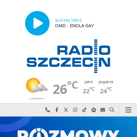
SŁUCHAJ TERAZ
OMD - ENOLA GAY
°C
jutro
pojutrze
26
°C
°C
22
24
Najlepiej po prostu do nas zadzwoń
Odwiedź nas na Facebook-u
Odwiedź nas na X
Odwiedź nas na Instagram-ie
Odwiedź nas na TikTok-u
Szukaj nas na Spotify
Wyślij do nas w
Szukaj