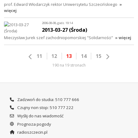
prof. Edward Włodarczyk rektor Uniwersytetu Szczecińskiego
»
więcej
2006-08-08, godz. 19:14
2013-03-27 (Środa)
Mieczysław Jurek szef zachodniopomorskiej "Solidarności"
» więcej
11
12
13
14
15
190 na 19 stronach
Zadzwoń do studia: 510 777 666
Czujny non stop: 510 777 222
Wyślij do nas wiadomość
Prognoza pogody
radioszczecin.pl