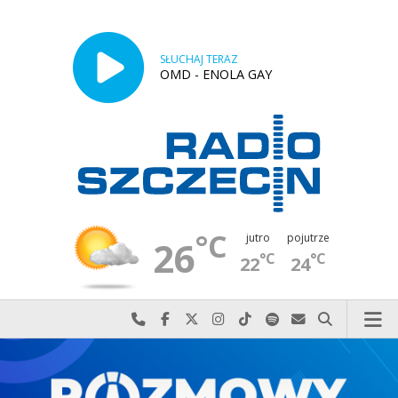
SŁUCHAJ TERAZ
OMD - ENOLA GAY
°C
jutro
pojutrze
26
°C
°C
22
24
Najlepiej po prostu do nas zadzwoń
Odwiedź nas na Facebook-u
Odwiedź nas na X
Odwiedź nas na Instagram-ie
Odwiedź nas na TikTok-u
Szukaj nas na Spotify
Wyślij do nas w
Szukaj