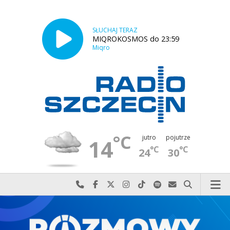
SŁUCHAJ TERAZ
MIQROKOSMOS do 23:59
Miqro
°C
jutro
pojutrze
14
°C
°C
24
30
Najlepiej po prostu do nas zadzwoń
Odwiedź nas na Facebook-u
Odwiedź nas na X
Odwiedź nas na Instagram-ie
Odwiedź nas na TikTok-u
Szukaj nas na Spotify
Wyślij do nas w
Szukaj