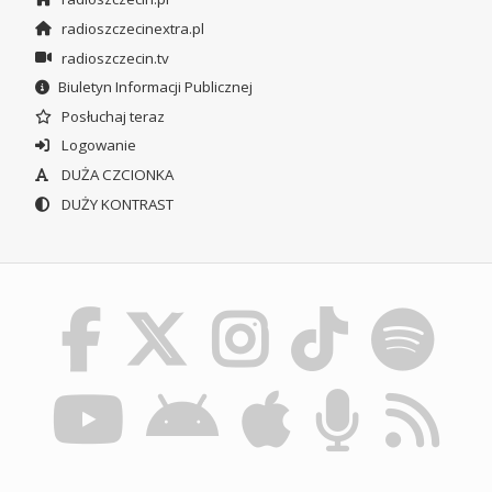
radioszczecinextra.pl
radioszczecin.tv
Biuletyn Informacji Publicznej
Posłuchaj teraz
Logowanie
DUŻA CZCIONKA
DUŻY KONTRAST