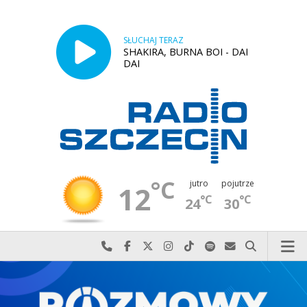
SŁUCHAJ TERAZ
SHAKIRA, BURNA BOI - DAI
DAI
°C
jutro
pojutrze
12
°C
°C
24
30
Najlepiej po prostu do nas zadzwoń
Odwiedź nas na Facebook-u
Odwiedź nas na X
Odwiedź nas na Instagram-ie
Odwiedź nas na TikTok-u
Szukaj nas na Spotify
Wyślij do nas w
Szukaj