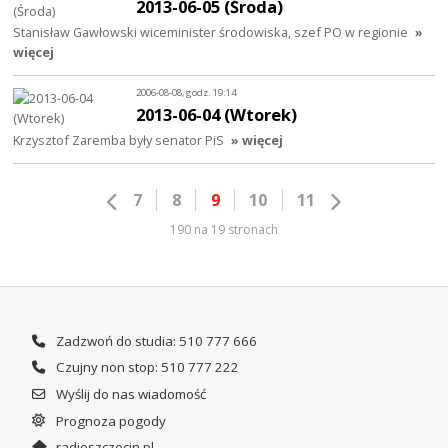
2013-06-05 (Środa)
Stanisław Gawłowski wiceminister środowiska, szef PO w regionie
»
więcej
2006-08-08, godz. 19:14
2013-06-04 (Wtorek)
Krzysztof Zaremba były senator PiS
» więcej
7
8
9
10
11
190 na 19 stronach
Zadzwoń do studia: 510 777 666
Czujny non stop: 510 777 222
Wyślij do nas wiadomość
Prognoza pogody
radioszczecin.pl