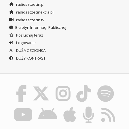
radioszczecin.pl
radioszczecinextra.pl
radioszczecin.tv
Biuletyn Informacji Publicznej
Posłuchaj teraz
Logowanie
DUŻA CZCIONKA
DUŻY KONTRAST