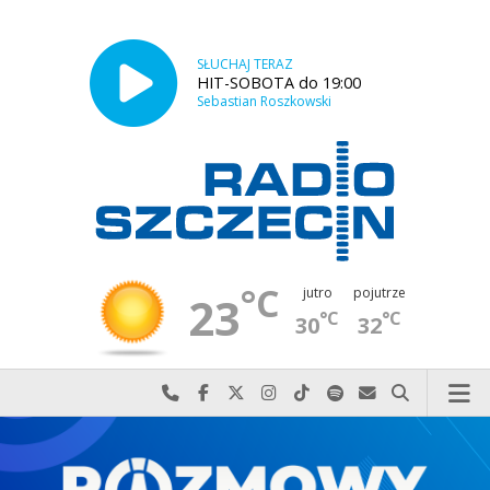
SŁUCHAJ TERAZ
HIT-SOBOTA do 19:00
Sebastian Roszkowski
°C
jutro
pojutrze
23
°C
°C
30
32
Najlepiej po prostu do nas zadzwoń
Odwiedź nas na Facebook-u
Odwiedź nas na X
Odwiedź nas na Instagram-ie
Odwiedź nas na TikTok-u
Szukaj nas na Spotify
Wyślij do nas w
Szukaj