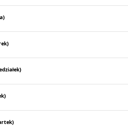
a)
rek)
edziałek)
ek)
artek)