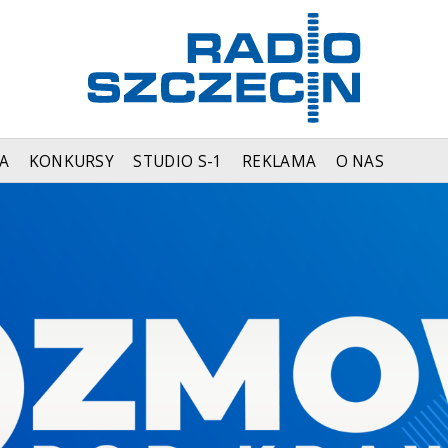
A
KONKURSY
STUDIO S-1
REKLAMA
O NAS