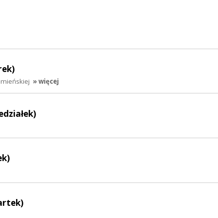
rek)
amieńskiej
» więcej
edziałek)
ek)
artek)