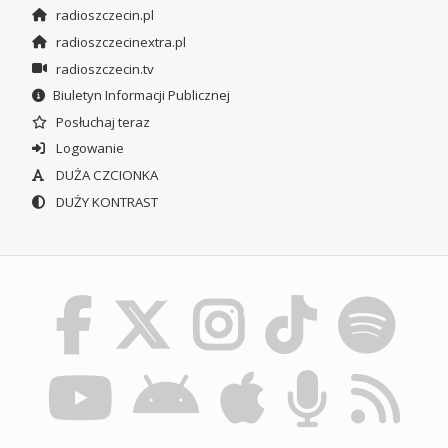
radioszczecin.pl
radioszczecinextra.pl
radioszczecin.tv
Biuletyn Informacji Publicznej
Posłuchaj teraz
Logowanie
DUŻA CZCIONKA
DUŻY KONTRAST