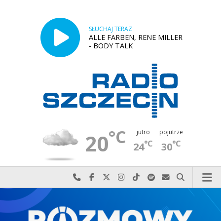
SŁUCHAJ TERAZ
ALLE FARBEN, RENE MILLER
- BODY TALK
°C
jutro
pojutrze
20
°C
°C
24
30
Najlepiej po prostu do nas zadzwoń
Odwiedź nas na Facebook-u
Odwiedź nas na X
Odwiedź nas na Instagram-ie
Odwiedź nas na TikTok-u
Szukaj nas na Spotify
Wyślij do nas w
Szukaj