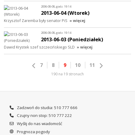
2006-08-08, godz. 19:14
2013-06-04 (Wtorek)
Krzysztof Zaremba były senator PiS
» więcej
2006-08-08, godz. 19:14
2013-06-03 (Poniedziałek)
Dawid Krystek szef szczecińskiego SLD
» więcej
7
8
9
10
11
190 na 19 stronach
Zadzwoń do studia: 510 777 666
Czujny non stop: 510 777 222
Wyślij do nas wiadomość
Prognoza pogody