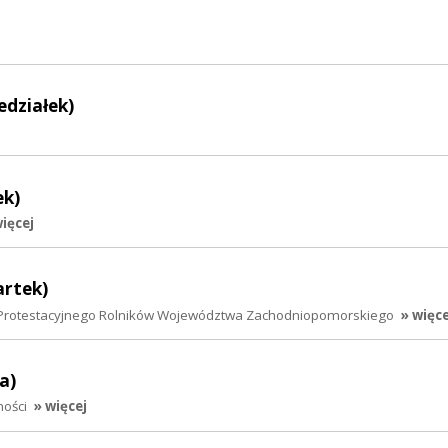
edziałek)
ek)
więcej
artek)
Protestacyjnego Rolników Województwa Zachodniopomorskiego
» więce
a)
ności
» więcej