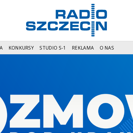
A
KONKURSY
STUDIO S-1
REKLAMA
O NAS