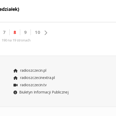
edziałek)
7
8
9
10
190 na 19 stronach
radioszczecin.pl
radioszczecinextra.pl
radioszczecin.tv
Biuletyn Informacji Publicznej