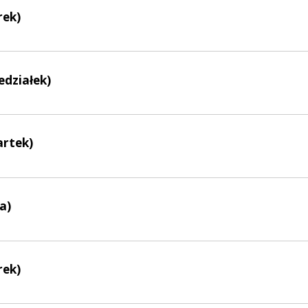
rek)
edziałek)
artek)
a)
rek)