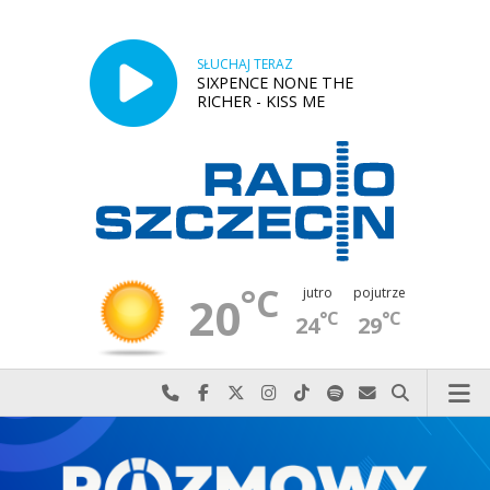
SŁUCHAJ TERAZ
SIXPENCE NONE THE
RICHER - KISS ME
°C
jutro
pojutrze
20
°C
°C
24
29
Najlepiej po prostu do nas zadzwoń
Odwiedź nas na Facebook-u
Odwiedź nas na X
Odwiedź nas na Instagram-ie
Odwiedź nas na TikTok-u
Szukaj nas na Spotify
Wyślij do nas w
Szukaj