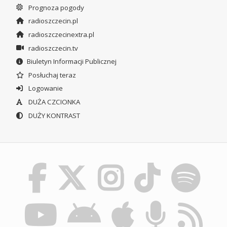
Prognoza pogody
radioszczecin.pl
radioszczecinextra.pl
radioszczecin.tv
Biuletyn Informacji Publicznej
Posłuchaj teraz
Logowanie
DUŻA CZCIONKA
DUŻY KONTRAST