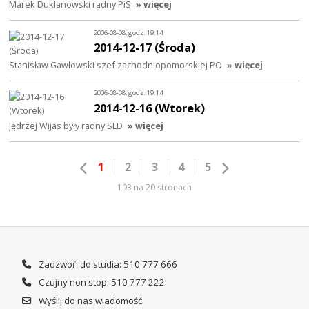
Marek Duklanowski radny PiS
» więcej
2006-08-08, godz. 19:14
2014-12-17 (Środa)
Stanisław Gawłowski szef zachodniopomorskiej PO
» więcej
2006-08-08, godz. 19:14
2014-12-16 (Wtorek)
Jędrzej Wijas były radny SLD
» więcej
1
2
3
4
5
193 na 20 stronach
Zadzwoń do studia: 510 777 666
Czujny non stop: 510 777 222
Wyślij do nas wiadomość