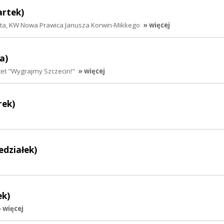
artek)
sta, KW Nowa Prawica Janusza Korwin-Mikkego
» więcej
a)
et "Wygrajmy Szczecin!"
» więcej
rek)
edziałek)
ek)
» więcej