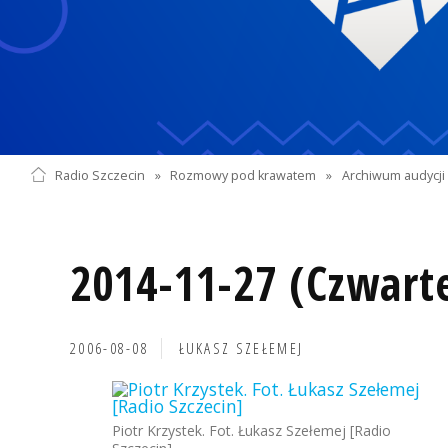
Radio Szczecin
»
Rozmowy pod krawatem
»
Archiwum audycji 
2014-11-27 (Czwart
2006-08-08
ŁUKASZ SZEŁEMEJ
Piotr Krzystek. Fot. Łukasz Szełemej [Radio