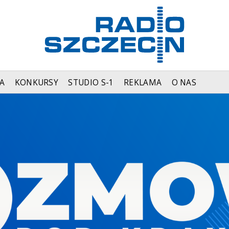
A
KONKURSY
STUDIO S-1
REKLAMA
O NAS