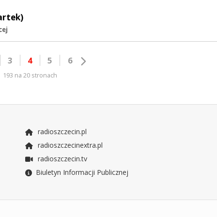
artek)
cej
3
4
5
6
193 na 20 stronach
radioszczecin.pl
radioszczecinextra.pl
radioszczecin.tv
Biuletyn Informacji Publicznej