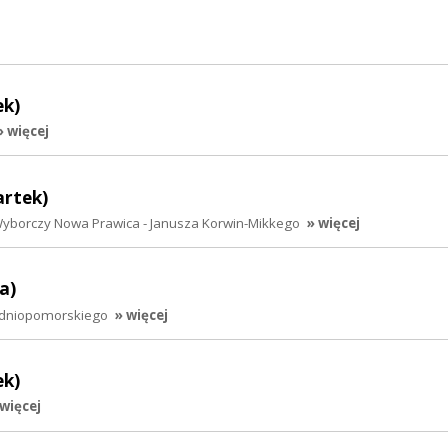
ek)
» więcej
artek)
Wyborczy Nowa Prawica - Janusza Korwin-Mikkego
» więcej
a)
hodniopomorskiego
» więcej
ek)
 więcej