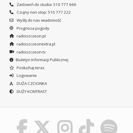
Zadzwoń do studia: 510 777 666
Czujny non stop: 510 777 222
Wyślij do nas wiadomość
Prognoza pogody
radioszczecin.pl
radioszczecinextra.pl
radioszczecin.tv
Biuletyn Informacji Publicznej
Posłuchaj teraz
Logowanie
DUŻA CZCIONKA
DUŻY KONTRAST