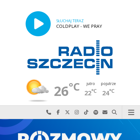
SŁUCHAJ TERAZ
COLDPLAY - WE PRAY
°C
jutro
pojutrze
26
°C
°C
22
24
Najlepiej po prostu do nas zadzwoń
Odwiedź nas na Facebook-u
Odwiedź nas na X
Odwiedź nas na Instagram-ie
Odwiedź nas na TikTok-u
Szukaj nas na Spotify
Wyślij do nas w
Szukaj