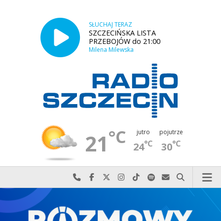
SŁUCHAJ TERAZ
SZCZECIŃSKA LISTA
PRZEBOJÓW do 21:00
Milena Milewska
°C
jutro
pojutrze
21
°C
°C
24
30
Najlepiej po prostu do nas zadzwoń
Odwiedź nas na Facebook-u
Odwiedź nas na X
Odwiedź nas na Instagram-ie
Odwiedź nas na TikTok-u
Szukaj nas na Spotify
Wyślij do nas w
Szukaj