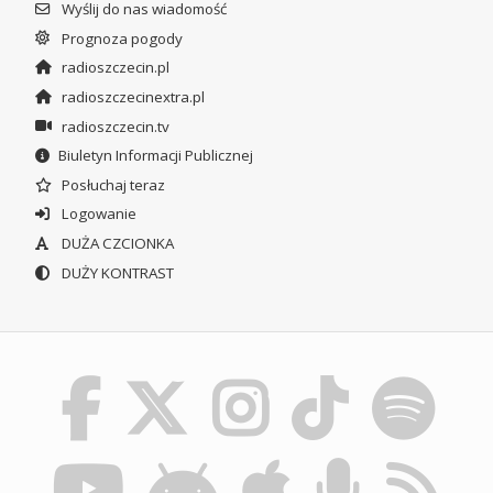
Wyślij do nas wiadomość
Prognoza pogody
radioszczecin.pl
radioszczecinextra.pl
radioszczecin.tv
Biuletyn Informacji Publicznej
Posłuchaj teraz
Logowanie
DUŻA CZCIONKA
DUŻY KONTRAST