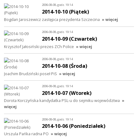
2006-08-08, godz. 19:14
2014-10-10 (Piątek)
Bogdan Jaroszewicz zastępca prezydenta Szczecina
» więcej
2006-08-08, godz. 19:14
2014-10-09 (Czwartek)
Krzysztof Jałosiński prezes ZCh Police
» więcej
2006-08-08, godz. 19:14
2014-10-08 (Środa)
Joachim Brudziński poseł PiS
» więcej
2006-08-08, godz. 19:14
2014-10-07 (Wtorek)
Dorota Korczyńska kandydatka PSL-u do sejmiku województwa
»
więcej
2006-08-08, godz. 19:14
2014-10-06 (Poniedziałek)
Urszula Pańka radna PO
» więcej