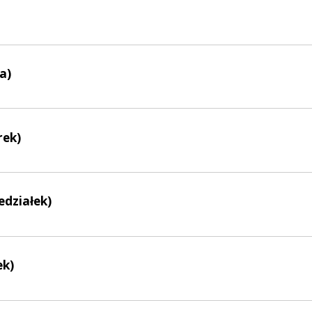
a)
rek)
edziałek)
ek)