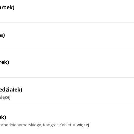
artek)
a)
rek)
edziałek)
więcej
ek)
achodniopomorskiego, Kongres Kobiet
» więcej