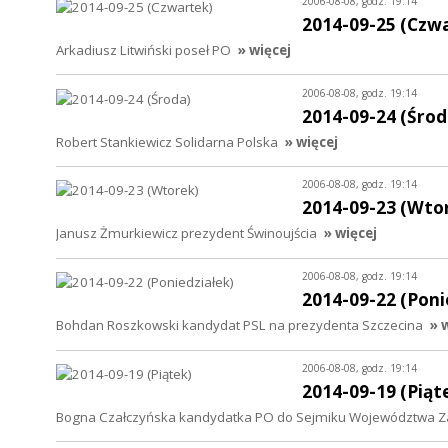
2006-08-08, godz. 19:14
2014-09-25 (Czw
Arkadiusz Litwiński poseł PO
» więcej
2006-08-08, godz. 19:14
2014-09-24 (Środ
Robert Stankiewicz Solidarna Polska
» więcej
2006-08-08, godz. 19:14
2014-09-23 (Wto
Janusz Żmurkiewicz prezydent Świnoujścia
» więcej
2006-08-08, godz. 19:14
2014-09-22 (Poni
Bohdan Roszkowski kandydat PSL na prezydenta Szczecina
» 
2006-08-08, godz. 19:14
2014-09-19 (Piąt
Bogna Czałczyńska kandydatka PO do Sejmiku Województwa Z