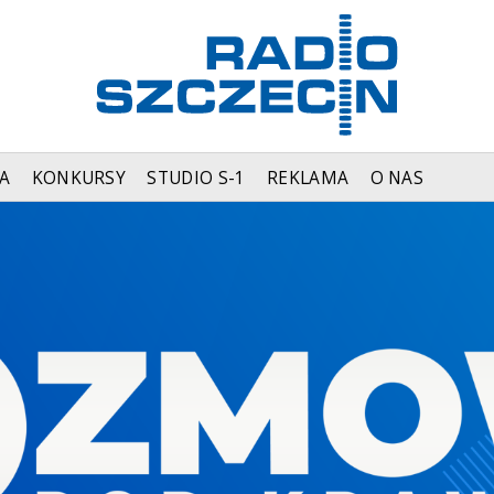
A
KONKURSY
STUDIO S-1
REKLAMA
O NAS