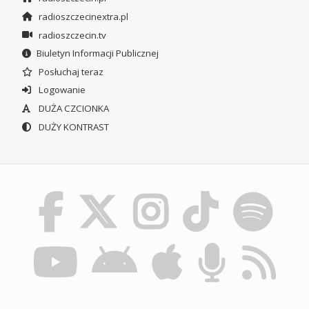
radioszczecinextra.pl
radioszczecin.tv
Biuletyn Informacji Publicznej
Posłuchaj teraz
Logowanie
DUŻA CZCIONKA
DUŻY KONTRAST