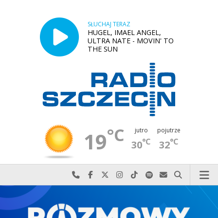
SŁUCHAJ TERAZ
HUGEL, IMAEL ANGEL,
ULTRA NATE - MOVIN' TO
THE SUN
°C
jutro
pojutrze
19
°C
°C
30
32
Najlepiej po prostu do nas zadzwoń
Odwiedź nas na Facebook-u
Odwiedź nas na X
Odwiedź nas na Instagram-ie
Odwiedź nas na TikTok-u
Szukaj nas na Spotify
Wyślij do nas w
Szukaj