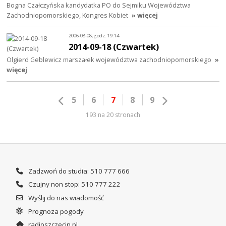
Bogna Czałczyńska kandydatka PO do Sejmiku Województwa
Zachodniopomorskiego, Kongres Kobiet
» więcej
2006-08-08, godz. 19:14
2014-09-18 (Czwartek)
Olgierd Geblewicz marszałek województwa zachodniopomorskiego
»
więcej
5
6
7
8
9
193 na 20 stronach
Zadzwoń do studia: 510 777 666
Czujny non stop: 510 777 222
Wyślij do nas wiadomość
Prognoza pogody
radioszczecin.pl