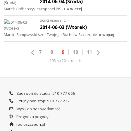
2014-06-04 (Środa)
Marek Gróbarczyk europoseł PiS-u
» więcej
2006-08-08, godz. 19:14
2014-06-03 (Wtorek)
Marcin Sampławski szef Twojego Ruchu w Szczecinie
» więcej
7
8
9
10
11
193 na 20 stronach
Zadzwoń do studia: 510 777 666
Czujny non stop: 510 777 222
Wyślij do nas wiadomość
Prognoza pogody
radioszczecin.pl