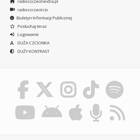
radioszczecinextra.pl
radioszczecin.tv
Biuletyn Informacji Publicznej
Posłuchaj teraz
Logowanie
DUŻA CZCIONKA
DUŻY KONTRAST