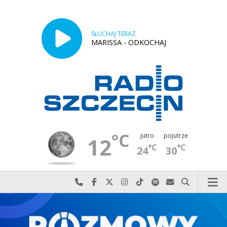
SŁUCHAJ TERAZ
MARISSA - ODKOCHAJ
°C
jutro
pojutrze
12
°C
°C
24
30
Najlepiej po prostu do nas zadzwoń
Odwiedź nas na Facebook-u
Odwiedź nas na X
Odwiedź nas na Instagram-ie
Odwiedź nas na TikTok-u
Szukaj nas na Spotify
Wyślij do nas w
Szukaj