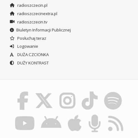
radioszczecin.pl
radioszczecinextra.pl
radioszczecin.tv
Biuletyn Informacji Publicznej
Posłuchaj teraz
Logowanie
DUŻA CZCIONKA
DUŻY KONTRAST