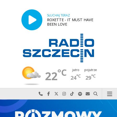
SŁUCHAJ TERAZ
ROXETTE - IT MUST HAVE
BEEN LOVE
°C
jutro
pojutrze
22
°C
°C
24
29
Najlepiej po prostu do nas zadzwoń
Odwiedź nas na Facebook-u
Odwiedź nas na X
Odwiedź nas na Instagram-ie
Odwiedź nas na TikTok-u
Szukaj nas na Spotify
Wyślij do nas w
Szukaj