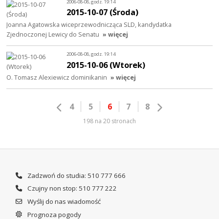
2006-08-08, godz. 19:14
2015-10-07 (Środa)
Joanna Agatowska wiceprzewodnicząca SLD, kandydatka
Zjednoczonej Lewicy do Senatu
» więcej
2006-08-08, godz. 19:14
2015-10-06 (Wtorek)
O. Tomasz Alexiewicz dominikanin
» więcej
4
5
6
7
8
198 na 20 stronach
Zadzwoń do studia: 510 777 666
Czujny non stop: 510 777 222
Wyślij do nas wiadomość
Prognoza pogody