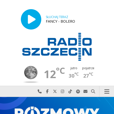
SŁUCHAJ TERAZ
FANCY - BOLERO
°C
jutro
pojutrze
12
°C
°C
30
27
Najlepiej po prostu do nas zadzwoń
Odwiedź nas na Facebook-u
Odwiedź nas na X
Odwiedź nas na Instagram-ie
Odwiedź nas na TikTok-u
Szukaj nas na Spotify
Wyślij do nas w
Szukaj