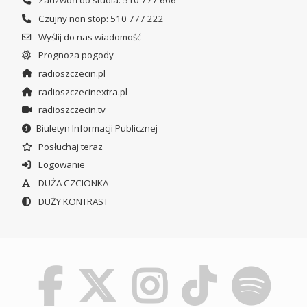
Zadzwoń do studia: 510 777 666
Czujny non stop: 510 777 222
Wyślij do nas wiadomość
Prognoza pogody
radioszczecin.pl
radioszczecinextra.pl
radioszczecin.tv
Biuletyn Informacji Publicznej
Posłuchaj teraz
Logowanie
DUŻA CZCIONKA
DUŻY KONTRAST