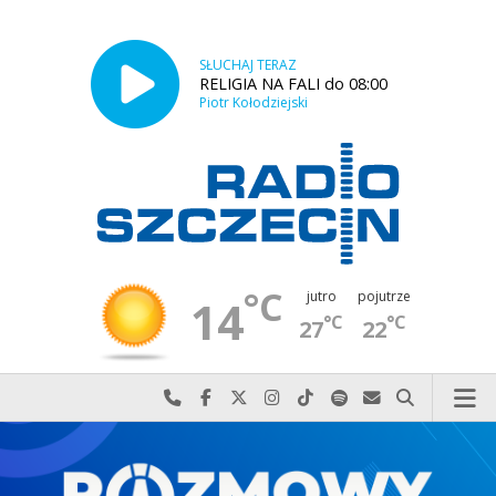
SŁUCHAJ TERAZ
RELIGIA NA FALI do 08:00
Piotr Kołodziejski
°C
jutro
pojutrze
14
°C
°C
27
22
Najlepiej po prostu do nas zadzwoń
Odwiedź nas na Facebook-u
Odwiedź nas na X
Odwiedź nas na Instagram-ie
Odwiedź nas na TikTok-u
Szukaj nas na Spotify
Wyślij do nas w
Szukaj