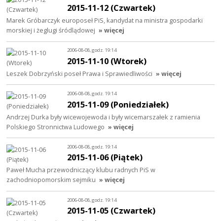
2015-11-12 (Czwartek)
Marek Gróbarczyk europoseł PiS, kandydat na ministra gospodarki
morskiej i żeglugi śródlądowej
» więcej
2006-08-08, godz. 19:14
2015-11-10 (Wtorek)
Leszek Dobrzyński poseł Prawa i Sprawiedliwości
» więcej
2006-08-08, godz. 19:14
2015-11-09 (Poniedziałek)
Andrzej Durka były wicewojewoda i były wicemarszałek z ramienia
Polskiego Stronnictwa Ludowego
» więcej
2006-08-08, godz. 19:14
2015-11-06 (Piątek)
Paweł Mucha przewodniczący klubu radnych PiS w
zachodniopomorskim sejmiku
» więcej
2006-08-08, godz. 19:14
2015-11-05 (Czwartek)