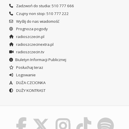
Zadzwoń do studia: 510 777 666
Czujny non stop: 510 777 222
Wyślij do nas wiadomość
Prognoza pogody
radioszczecin.pl
radioszczecinextra.pl
radioszczecin.tv
Biuletyn Informacji Publicznej
Posłuchaj teraz
Logowanie
DUŻA CZCIONKA
DUŻY KONTRAST