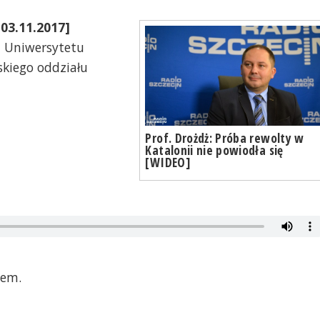
[03.11.2017]
j Uniwersytetu
skiego oddziału
Prof. Drożdż: Próba rewolty w
Katalonii nie powiodła się
[WIDEO]
żem.