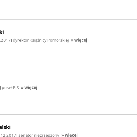
ki
.2017] dyrektor Książnicy Pomorskiej
» więcej
] poseł PiS
» więcej
lski
6.12.2017] senator niezrzeszony
» więcej