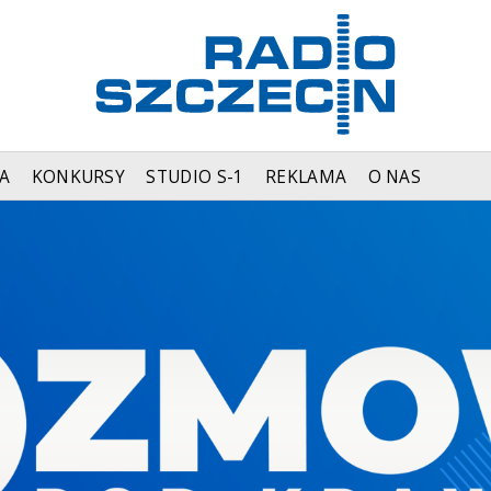
A
KONKURSY
STUDIO S-1
REKLAMA
O NAS