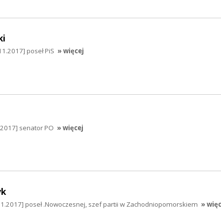
ki
11.2017] poseł PiS
» więcej
.2017] senator PO
» więcej
yk
1.2017] poseł .Nowoczesnej, szef partii w Zachodniopomorskiem
» więc