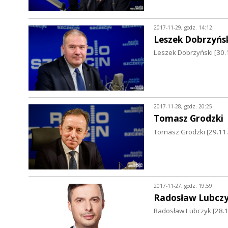
2017-11-29, godz. 14:12
Leszek Dobrzyńs
Leszek Dobrzyński [30.
2017-11-28, godz. 20:25
Tomasz Grodzki
Tomasz Grodzki [29.11
2017-11-27, godz. 19:59
Radosław Lubcz
Radosław Lubczyk [28.1