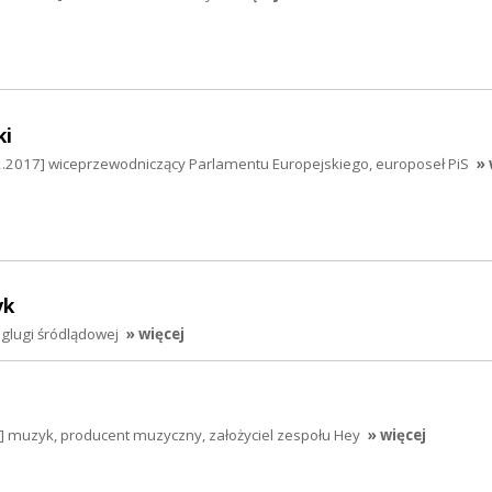
ki
2.2017] wiceprzewodniczący Parlamentu Europejskiego, europoseł PiS
» 
yk
eglugi śródlądowej
» więcej
7] muzyk, producent muzyczny, założyciel zespołu Hey
» więcej