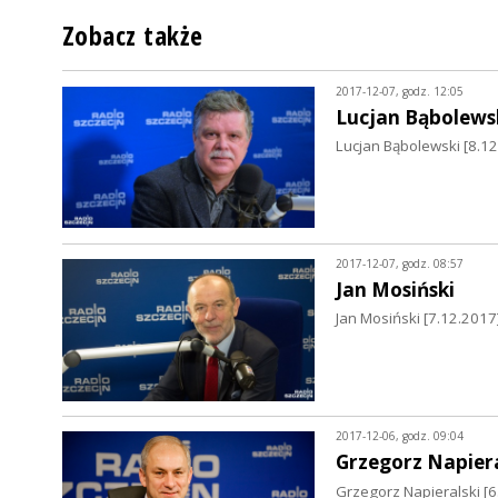
Zobacz także
2017-12-07, godz. 12:05
Lucjan Bąbolews
Lucjan Bąbolewski [8.12
2017-12-07, godz. 08:57
Jan Mosiński
Jan Mosiński [7.12.2017
2017-12-06, godz. 09:04
Grzegorz Napiera
Grzegorz Napieralski [