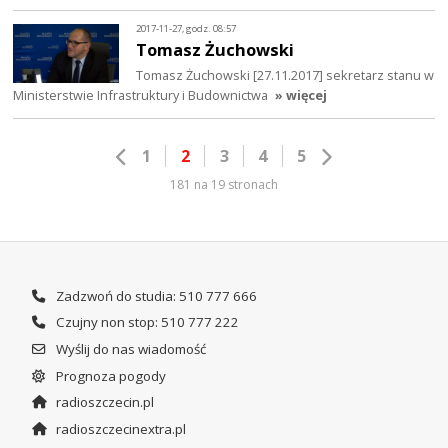
2017-11-27, godz. 08:57
Tomasz Żuchowski
Tomasz Żuchowski [27.11.2017] sekretarz stanu w
Ministerstwie Infrastruktury i Budownictwa
» więcej
1
2
3
4
5
181 na 19 stronach
Zadzwoń do studia: 510 777 666
Czujny non stop: 510 777 222
Wyślij do nas wiadomość
Prognoza pogody
radioszczecin.pl
radioszczecinextra.pl