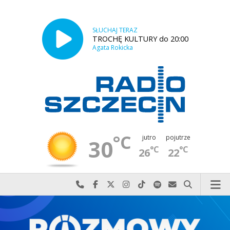
SŁUCHAJ TERAZ
TROCHĘ KULTURY do 20:00
Agata Rokicka
°C
jutro
pojutrze
30
°C
°C
26
22
Najlepiej po prostu do nas zadzwoń
Odwiedź nas na Facebook-u
Odwiedź nas na X
Odwiedź nas na Instagram-ie
Odwiedź nas na TikTok-u
Szukaj nas na Spotify
Wyślij do nas w
Szukaj