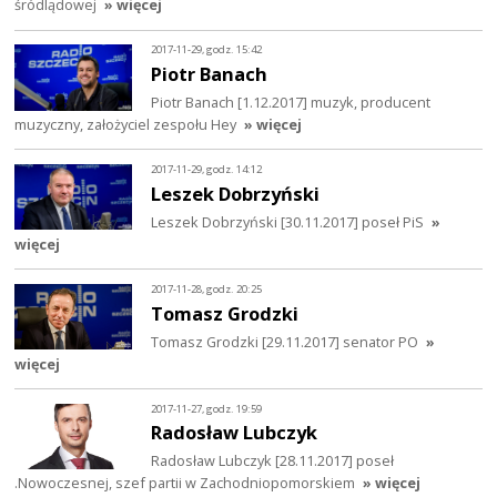
śródlądowej
» więcej
2017-11-29, godz. 15:42
Piotr Banach
Piotr Banach [1.12.2017] muzyk, producent
muzyczny, założyciel zespołu Hey
» więcej
2017-11-29, godz. 14:12
Leszek Dobrzyński
Leszek Dobrzyński [30.11.2017] poseł PiS
»
więcej
2017-11-28, godz. 20:25
Tomasz Grodzki
Tomasz Grodzki [29.11.2017] senator PO
»
więcej
2017-11-27, godz. 19:59
Radosław Lubczyk
Radosław Lubczyk [28.11.2017] poseł
.Nowoczesnej, szef partii w Zachodniopomorskiem
» więcej