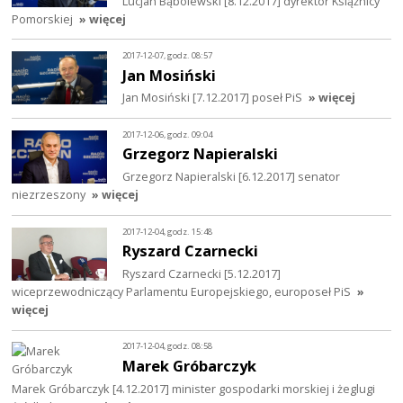
Lucjan Bąbolewski [8.12.2017] dyrektor Książnicy
Pomorskiej
» więcej
2017-12-07, godz. 08:57
Jan Mosiński
Jan Mosiński [7.12.2017] poseł PiS
» więcej
2017-12-06, godz. 09:04
Grzegorz Napieralski
Grzegorz Napieralski [6.12.2017] senator
niezrzeszony
» więcej
2017-12-04, godz. 15:48
Ryszard Czarnecki
Ryszard Czarnecki [5.12.2017]
wiceprzewodniczący Parlamentu Europejskiego, europoseł PiS
»
więcej
2017-12-04, godz. 08:58
Marek Gróbarczyk
Marek Gróbarczyk [4.12.2017] minister gospodarki morskiej i żeglugi