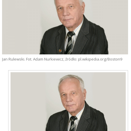
Jan Rulewski. Fot. Adam Nurkiewicz, źródło: pl.wikipedia.org/Boston9