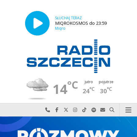
SŁUCHAJ TERAZ
MIQROKOSMOS do 23:59
Miqro
°C
jutro
pojutrze
14
°C
°C
24
30
Najlepiej po prostu do nas zadzwoń
Odwiedź nas na Facebook-u
Odwiedź nas na X
Odwiedź nas na Instagram-ie
Odwiedź nas na TikTok-u
Szukaj nas na Spotify
Wyślij do nas w
Szukaj