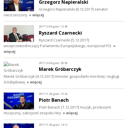
Grzegorz Napieralski
Grzegorz Napieralski [6.12.2017] senator
niezrzeszony
» więcej
2017-12-04, godz. 15:48
Ryszard Czarnecki
Ryszard Czarnecki [5.12.2017]
wiceprzewodniczący Parlamentu Europejskiego, europoseł PiS
»
więcej
2017-12-04, godz. 08:58
Marek Gróbarczyk
Marek Gróbarczyk [4.12.2017] minister gospodarki morskiej i żeglugi
śródlądowej
» więcej
2017-11-29, godz. 15:42
Piotr Banach
Piotr Banach [1.12.2017] muzyk, producent
muzyczny, założyciel zespołu Hey
» więcej
2017-11-29, godz. 14:12