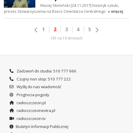
Maciej Słomiński [24.11.2017] historyk sztuki,
prezes Stowarzyszenia na Rzecz Cmentarza Centralnego
» więcej
1
2
3
4
5
181 na 19 stronach
Zadzwoń do studia: 510 777 666
Czujny non stop: 510 777 222
Wyślij do nas wiadomość
Prognoza pogody
radioszczecin.pl
radioszczecinextra.pl
radioszczecin.tv
Biuletyn Informacji Publicznej