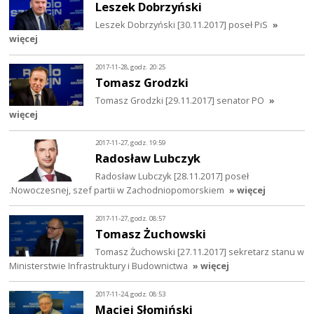
Leszek Dobrzyński
Leszek Dobrzyński [30.11.2017] poseł PiS
»
więcej
2017-11-28, godz. 20:25
Tomasz Grodzki
Tomasz Grodzki [29.11.2017] senator PO
»
więcej
2017-11-27, godz. 19:59
Radosław Lubczyk
Radosław Lubczyk [28.11.2017] poseł
.Nowoczesnej, szef partii w Zachodniopomorskiem
» więcej
2017-11-27, godz. 08:57
Tomasz Żuchowski
Tomasz Żuchowski [27.11.2017] sekretarz stanu w
Ministerstwie Infrastruktury i Budownictwa
» więcej
2017-11-24, godz. 08:53
Maciej Słomiński