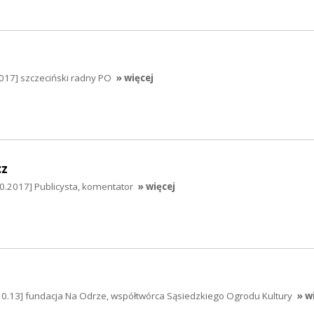
017] szczeciński radny PO
» więcej
cz
0.2017] Publicysta, komentator
» więcej
10.13] fundacja Na Odrze, współtwórca Sąsiedzkiego Ogrodu Kultury
» w