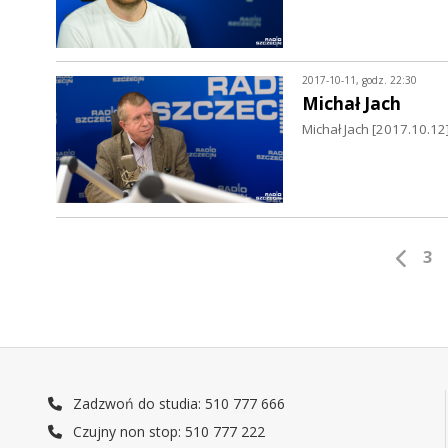
2017-10-11, godz. 22:30
Michał Jach
Michał Jach [2017.10.12]
3
Zadzwoń do studia: 510 777 666
Czujny non stop: 510 777 222