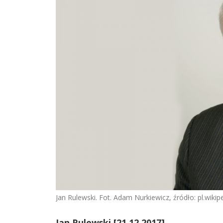
Jan Rulewski. Fot. Adam Nurkiewicz, źródło: pl.wiki
Jan Rulewski [21.12.2017]