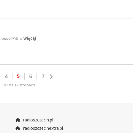
 poseł PiS
» więcej
4
5
6
7
181 na 19 stronach
radioszczecin.pl
radioszczecinextra.pl