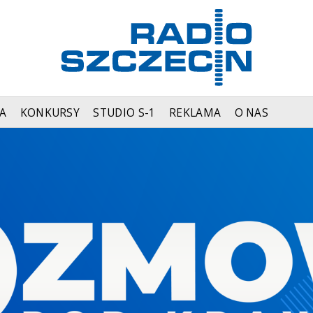
A
KONKURSY
STUDIO S-1
REKLAMA
O NAS