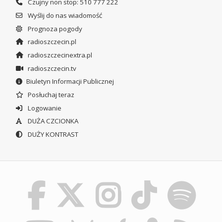
Czujny non stop: 510 777 222
Wyślij do nas wiadomość
Prognoza pogody
radioszczecin.pl
radioszczecinextra.pl
radioszczecin.tv
Biuletyn Informacji Publicznej
Posłuchaj teraz
Logowanie
DUŻA CZCIONKA
DUŻY KONTRAST