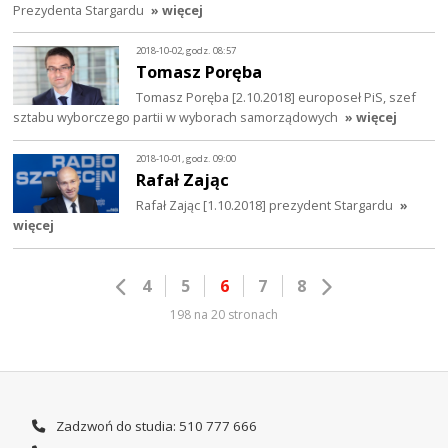
Prezydenta Stargardu
» więcej
2018-10-02, godz. 08:57
Tomasz Poręba
Tomasz Poręba [2.10.2018] europoseł PiS, szef
sztabu wyborczego partii w wyborach samorządowych
» więcej
2018-10-01, godz. 09:00
Rafał Zając
Rafał Zając [1.10.2018] prezydent Stargardu
»
więcej
4
5
6
7
8
198 na 20 stronach
Zadzwoń do studia: 510 777 666