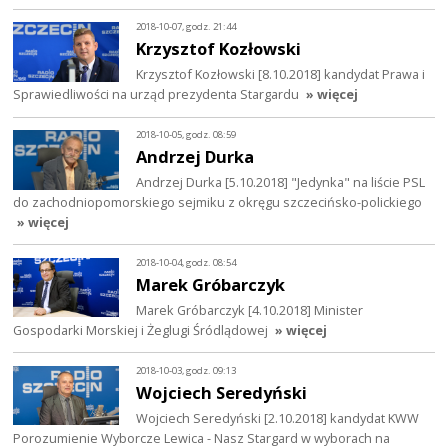
2018-10-07, godz. 21:44
Krzysztof Kozłowski
Krzysztof Kozłowski [8.10.2018] kandydat Prawa i
Sprawiedliwości na urząd prezydenta Stargardu
» więcej
2018-10-05, godz. 08:59
Andrzej Durka
Andrzej Durka [5.10.2018] "Jedynka" na liście PSL
do zachodniopomorskiego sejmiku z okręgu szczecińsko-polickiego
» więcej
2018-10-04, godz. 08:54
Marek Gróbarczyk
Marek Gróbarczyk [4.10.2018] Minister
Gospodarki Morskiej i Żeglugi Śródlądowej
» więcej
2018-10-03, godz. 09:13
Wojciech Seredyński
Wojciech Seredyński [2.10.2018] kandydat KWW
Porozumienie Wyborcze Lewica - Nasz Stargard w wyborach na