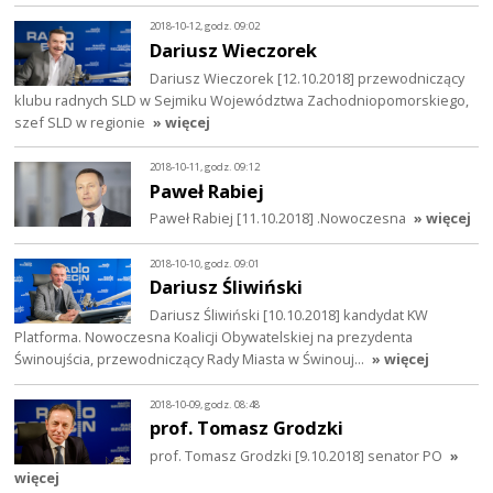
2018-10-12, godz. 09:02
Dariusz Wieczorek
Dariusz Wieczorek [12.10.2018] przewodniczący
klubu radnych SLD w Sejmiku Województwa Zachodniopomorskiego,
szef SLD w regionie
» więcej
2018-10-11, godz. 09:12
Paweł Rabiej
Paweł Rabiej [11.10.2018] .Nowoczesna
» więcej
2018-10-10, godz. 09:01
Dariusz Śliwiński
Dariusz Śliwiński [10.10.2018] kandydat KW
Platforma. Nowoczesna Koalicji Obywatelskiej na prezydenta
Świnoujścia, przewodniczący Rady Miasta w Świnouj…
» więcej
2018-10-09, godz. 08:48
prof. Tomasz Grodzki
prof. Tomasz Grodzki [9.10.2018] senator PO
»
więcej