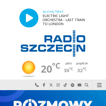
SŁUCHAJ TERAZ
ELECTRIC LIGHT
ORCHESTRA - LAST TRAIN
TO LONDON
°C
jutro
pojutrze
20
°C
°C
30
32
Najlepiej po prostu do nas zadzwoń
Odwiedź nas na Facebook-u
Odwiedź nas na X
Odwiedź nas na Instagram-ie
Odwiedź nas na TikTok-u
Szukaj nas na Spotify
Wyślij do nas w
Szukaj