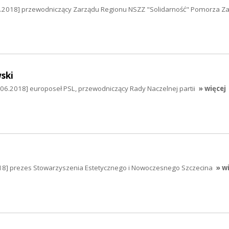
06.2018] przewodniczący Zarządu Regionu NSZZ "Solidarność" Pomorza Z
ski
.06.2018] europoseł PSL, przewodniczący Rady Naczelnej partii
» więcej
2018] prezes Stowarzyszenia Estetycznego i Nowoczesnego Szczecina
» w