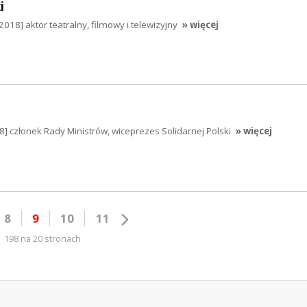
i
018] aktor teatralny, filmowy i telewizyjny
» więcej
 członek Rady Ministrów, wiceprezes Solidarnej Polski
» więcej
8
9
10
11
198 na 20 stronach