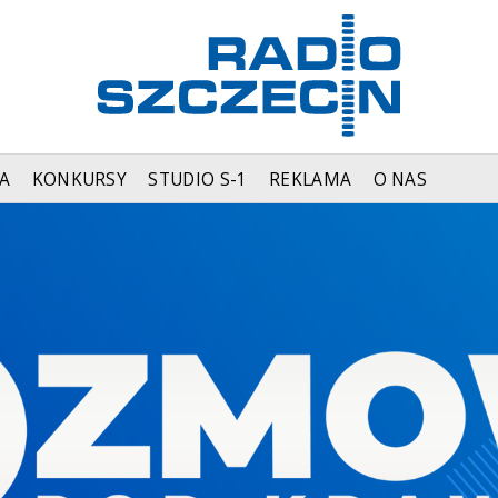
A
KONKURSY
STUDIO S-1
REKLAMA
O NAS