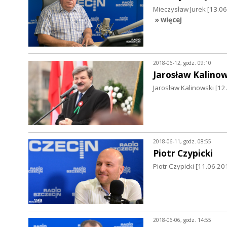
Mieczysław Jurek [13.
» więcej
2018-06-12, godz. 09:10
Jarosław Kalinow
Jarosław Kalinowski [12
2018-06-11, godz. 08:55
Piotr Czypicki
Piotr Czypicki [11.06.
2018-06-06, godz. 14:55