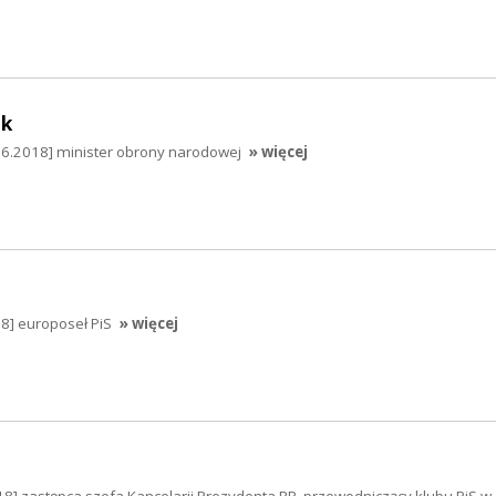
ak
06.2018] minister obrony narodowej
» więcej
8] europoseł PiS
» więcej
8] zastępca szefa Kancelarii Prezydenta RP, przewodniczący klubu PiS w