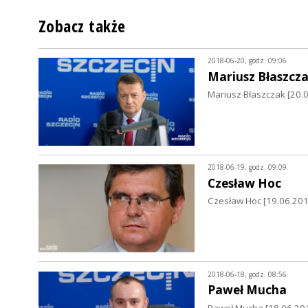
Zobacz także
2018-06-20, godz. 09:06
Mariusz Błaszcz
Mariusz Błaszczak [20.
2018-06-19, godz. 09:09
Czesław Hoc
Czesław Hoc [19.06.201
2018-06-18, godz. 08:56
Paweł Mucha
Paweł Mucha [18.06.201