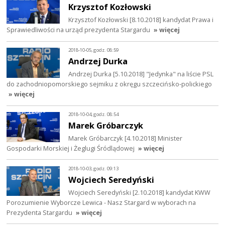
Krzysztof Kozłowski
Krzysztof Kozłowski [8.10.2018] kandydat Prawa i
Sprawiedliwości na urząd prezydenta Stargardu
» więcej
2018-10-05, godz. 08:59
Andrzej Durka
Andrzej Durka [5.10.2018] "Jedynka" na liście PSL
do zachodniopomorskiego sejmiku z okręgu szczecińsko-polickiego
» więcej
2018-10-04, godz. 08:54
Marek Gróbarczyk
Marek Gróbarczyk [4.10.2018] Minister
Gospodarki Morskiej i Żeglugi Śródlądowej
» więcej
2018-10-03, godz. 09:13
Wojciech Seredyński
Wojciech Seredyński [2.10.2018] kandydat KWW
Porozumienie Wyborcze Lewica - Nasz Stargard w wyborach na
Prezydenta Stargardu
» więcej