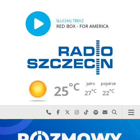
SŁUCHAJ TERAZ
RED BOX - FOR AMERICA
°C
jutro
pojutrze
25
°C
°C
27
22
Najlepiej po prostu do nas zadzwoń
Odwiedź nas na Facebook-u
Odwiedź nas na X
Odwiedź nas na Instagram-ie
Odwiedź nas na TikTok-u
Szukaj nas na Spotify
Wyślij do nas w
Szukaj