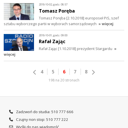
2018-10-02, godz. 08:57
Tomasz Poręba
Tomasz Poręba [2.10.2018] europoseł PiS, szef
sztabu wyborczego partii w wyborach samorządowych
» więcej
2018-10-01, godz. 09:00
Rafał Zając
Rafał Zając [1.10.2018] prezydent Stargardu
»
więcej
4
5
6
7
8
198 na 20 stronach
Zadzwoń do studia: 510 777 666
Czujny non stop: 510 777 222
Wyślij do nas wiadomość