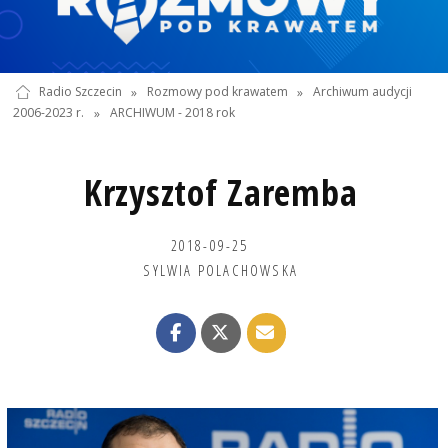
Radio Szczecin
»
Rozmowy pod krawatem
»
Archiwum audycji
2006-2023 r.
»
ARCHIWUM - 2018 rok
Krzysztof Zaremba
2018-09-25
SYLWIA POLACHOWSKA