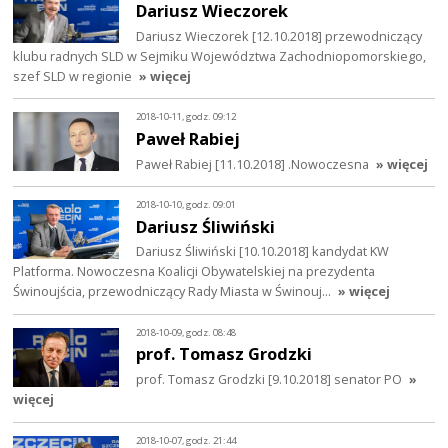
Dariusz Wieczorek
Dariusz Wieczorek [12.10.2018] przewodniczący
klubu radnych SLD w Sejmiku Województwa Zachodniopomorskiego,
szef SLD w regionie
» więcej
2018-10-11, godz. 09:12
Paweł Rabiej
Paweł Rabiej [11.10.2018] .Nowoczesna
» więcej
2018-10-10, godz. 09:01
Dariusz Śliwiński
Dariusz Śliwiński [10.10.2018] kandydat KW
Platforma. Nowoczesna Koalicji Obywatelskiej na prezydenta
Świnoujścia, przewodniczący Rady Miasta w Świnouj…
» więcej
2018-10-09, godz. 08:48
prof. Tomasz Grodzki
prof. Tomasz Grodzki [9.10.2018] senator PO
»
więcej
2018-10-07, godz. 21:44