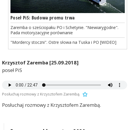
Poseł PiS: Budowa promu trwa
Zaremba o sześciopaku PO i Schetynie. "Niewiarygodne".
Pada motoryzacyjne porównanie
"Mordercy stoczni". Ostre słowa na Tuska i PO [WIDEO]
Krzysztof Zaremba [25.09.2018]
poseł PiS
Posłuchaj rozmowy z Krzysztofem Zarembą.
Posłuchaj rozmowy z Krzysztofem Zarembą.