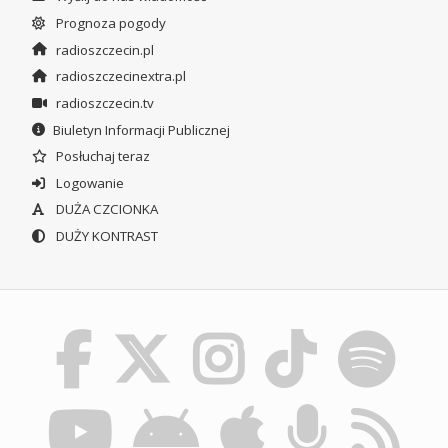
Prognoza pogody
radioszczecin.pl
radioszczecinextra.pl
radioszczecin.tv
Biuletyn Informacji Publicznej
Posłuchaj teraz
Logowanie
DUŻA CZCIONKA
DUŻY KONTRAST