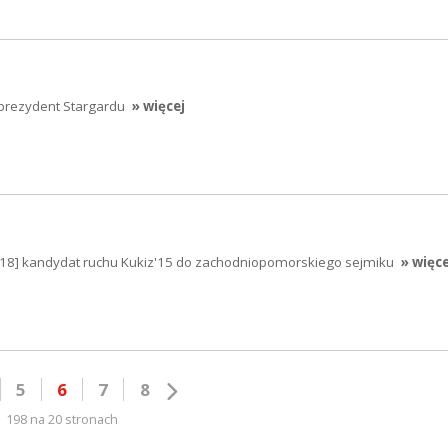
 prezydent Stargardu
» więcej
018] kandydat ruchu Kukiz'15 do zachodniopomorskiego sejmiku
» więce
5
6
7
8
198 na 20 stronach