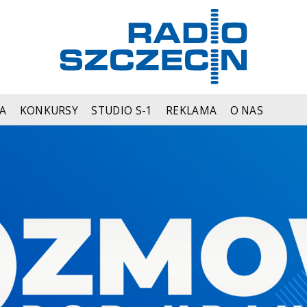
A
KONKURSY
STUDIO S-1
REKLAMA
O NAS