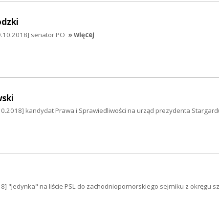
odzki
9.10.2018] senator PO
» więcej
wski
.10.2018] kandydat Prawa i Sprawiedliwości na urząd prezydenta Stargard
18] "Jedynka" na liście PSL do zachodniopomorskiego sejmiku z okręgu s