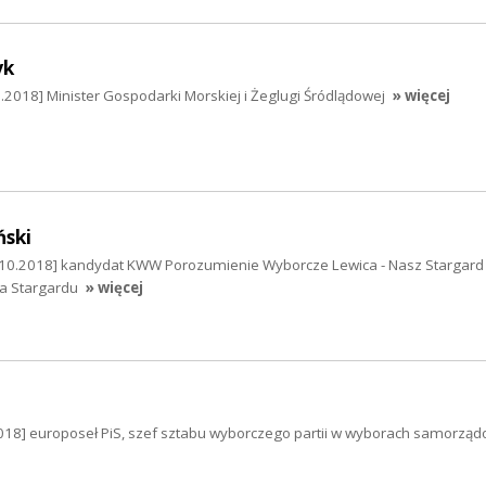
yk
2018] Minister Gospodarki Morskiej i Żeglugi Śródlądowej
» więcej
ński
.10.2018] kandydat KWW Porozumienie Wyborcze Lewica - Nasz Stargard
a Stargardu
» więcej
018] europoseł PiS, szef sztabu wyborczego partii w wyborach samorzą