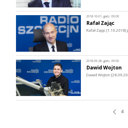
2018-10-01, godz. 09:00
Rafał Zając
Rafał Zając [1.10.2018]
2018-09-28, godz. 09:00
Dawid Wojton
Dawid Wojton [28.09.2
4