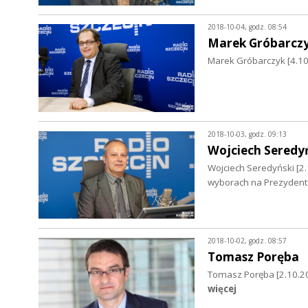
2018-10-04, godz. 08:54
Marek Gróbarcz
Marek Gróbarczyk [4.10.
2018-10-03, godz. 09:13
Wojciech Seredy
Wojciech Seredyński [2
wyborach na Prezydent
2018-10-02, godz. 08:57
Tomasz Poręba
Tomasz Poręba [2.10.2
więcej