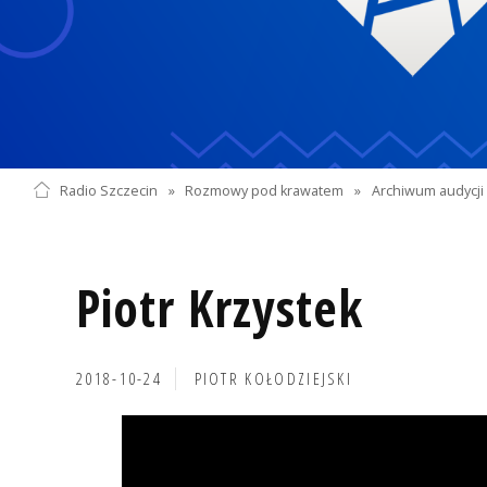
Radio Szczecin
»
Rozmowy pod krawatem
»
Archiwum audycji 
Piotr Krzystek
2018-10-24
PIOTR KOŁODZIEJSKI