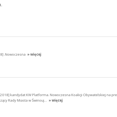
.
18] .Nowoczesna
» więcej
10.2018] kandydat KW Platforma. Nowoczesna Koalicji Obywatelskiej na pr
czący Rady Miasta w Świnouj…
» więcej