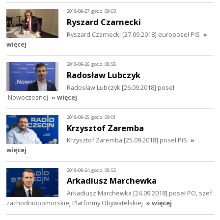
2018-09-27, godz. 09:03
Ryszard Czarnecki
Ryszard Czarnecki [27.09.2018] europoseł PiS
»
więcej
2018-09-26, godz. 08:58
Radosław Lubczyk
Radosław Lubczyk [26.09.2018] poseł
.Nowoczesnej
» więcej
2018-09-25, godz. 09:01
Krzysztof Zaremba
Krzysztof Zaremba [25.09.2018] poseł PiS
»
więcej
2018-09-24, godz. 08:55
Arkadiusz Marchewka
Arkadiusz Marchewka [24.09.2018] poseł PO, szef
zachodniopomorskiej Platformy Obywatelskiej
» więcej