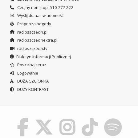
Czujny non stop: 510 777 222
Wyślij do nas wiadomość
Prognoza pogody
radioszczecin.pl
radioszczecinextra.pl
radioszczecin.tv
Biuletyn Informacji Publicznej
Posłuchaj teraz
Logowanie
DUŻA CZCIONKA
DUŻY KONTRAST