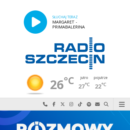
SŁUCHAJ TERAZ
MARGARET -
PRIMABALERINA
°C
jutro
pojutrze
26
°C
°C
27
22
Najlepiej po prostu do nas zadzwoń
Odwiedź nas na Facebook-u
Odwiedź nas na X
Odwiedź nas na Instagram-ie
Odwiedź nas na TikTok-u
Szukaj nas na Spotify
Wyślij do nas w
Szukaj