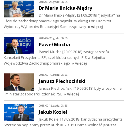
2018-09-21, godz. 08:55
Dr Maria Ilnicka-Mądry
Dr Maria Ilnicka-Mądry [21.09.2018] "Jedynka" na
liście do zachodniopomorskiego sejmiku w okręgu nr 1 Komitet
Wyborczy Wyborców Bezpartyjni Samorządowcy
» więcej
2018-09-20, godz. 08:56
Paweł Mucha
Paweł Mucha [20.09.2018] zastępca szefa
Kancelarii Prezydenta RP, szef klubu radnych PiS w Sejmiku
Województwa Zachodniopomorskiego
» więcej
2018-09-19, godz. 08:56
Janusz Piechociński
Janusz Piechociński [19.09.2018] były wicepremier
i minister gospodarki, członek PSL
» więcej
2018-09-18, godz. 08:56
Jakub Kozieł
Jakub Kozieł [18.09.2018] kandydat na prezydenta
Szczecina popierany przez Ruch Kukiz'15 i Partię Wolność Janusza