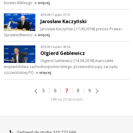
Korwin-Mikkego
» więcej
2018-09-17, godz. 07:27
Jarosław Kaczyński
Jarosław Kaczyński [17.09.2018] prezes Prawa i
Sprawiedliwości
» więcej
2018-09-14, godz. 08:54
Olgierd Geblewicz
Olgierd Geblewicz [14.09.2018] marszałek
województwa zachodniopomorskiego, przewodniczący zarządu
szczecińskiej PO
» więcej
5
6
7
8
9
198 na 20 stronach
Zadzwoń do studia: 510 777 666