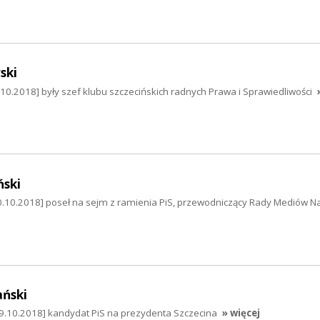
ski
0.2018] były szef klubu szczecińskich radnych Prawa i Sprawiedliwości
ński
0.10.2018] poseł na sejm z ramienia PiS, przewodniczący Rady Mediów 
ański
29.10.2018] kandydat PiS na prezydenta Szczecina
» więcej