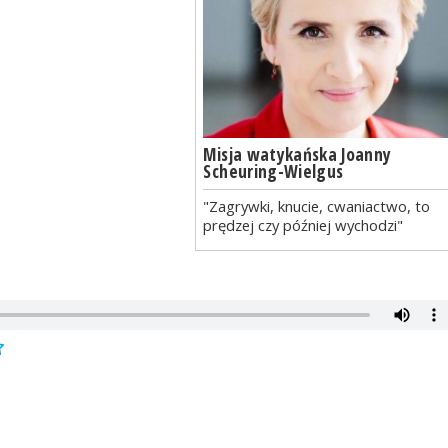
Misja watykańska Joanny
Scheuring-Wielgus
"Zagrywki, knucie, cwaniactwo, to
prędzej czy później wychodzi"