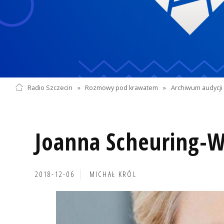
Radio Szczecin
»
Rozmowy pod krawatem
»
Archiwum audycji 
Joanna Scheuring-W
2018-12-06
MICHAŁ KRÓL