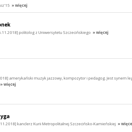
kiz'15
» więcej
onek
5.11.2018] politolog z Uniwersytetu Szczecińskiego
» więcej
2018] amerykański muzyk jazzowy, kompozytor i pedagog. Jest synem l
» więcej
Zyga
.11.2018] kanclerz Kurii Metropolitalnej Szczecińsko-Kamieńskiej
» więce