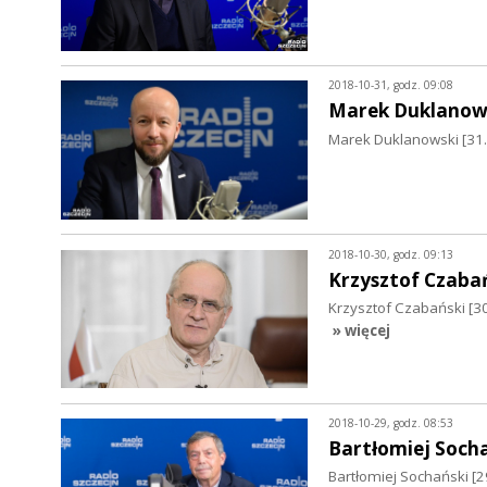
2018-10-31, godz. 09:08
Marek Duklanow
Marek Duklanowski [31.1
2018-10-30, godz. 09:13
Krzysztof Czaba
Krzysztof Czabański [3
» więcej
2018-10-29, godz. 08:53
Bartłomiej Soch
Bartłomiej Sochański [