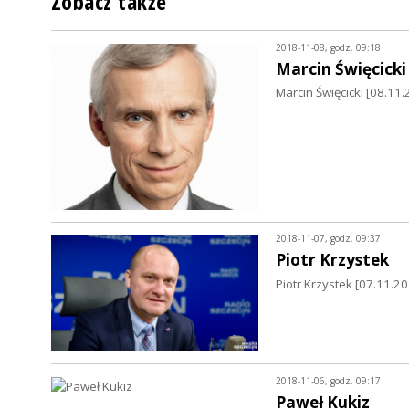
Zobacz także
2018-11-08, godz. 09:18
Marcin Święcicki
Marcin Święcicki [08.11
2018-11-07, godz. 09:37
Piotr Krzystek
Piotr Krzystek [07.11.2
2018-11-06, godz. 09:17
Paweł Kukiz