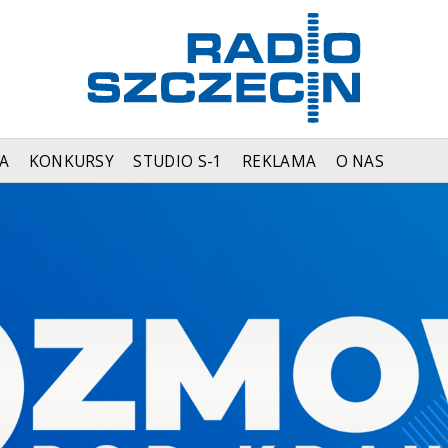
A
KONKURSY
STUDIO S-1
REKLAMA
O NAS