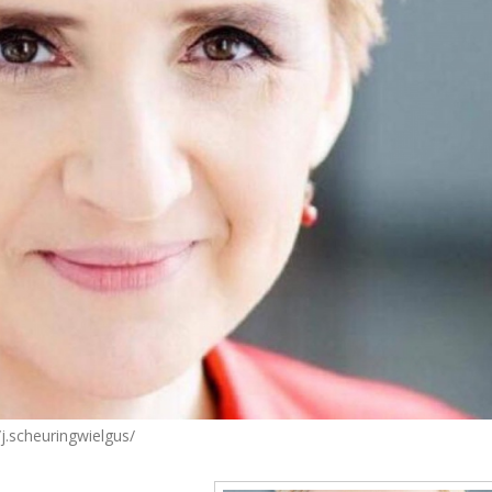
.scheuringwielgus/